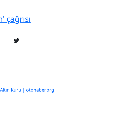
' çağrısı
k Altın Kuru | otohaber.org