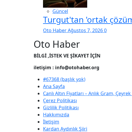
Güncel
Turgut'tan 'ortak çözüm
Oto Haber
Ağustos 7, 2026
0
Oto Haber
BİLGİ ,İSTEK VE ŞİKAYET İÇİN
iletişim : info@otohaber.org
#67368 (başlık yok)
Ana Sayfa
Canlı Altın Fiyatları – Anlık Gram, Çeyre
Çerez Politikası
Gizlilik Politikası
Hakkımızda
İletişim
Kardan Aydınlık Şiiri