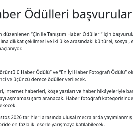
aber Ödülleri başvurular
n düzenlenen “Çin ile Tanıştım Haber Ödülleri” için başvuru
yılına dikkat çekilmesi ve iki ülke arasındaki kültürel, sosy
açlanıyor.
i Görüntülü Haber Ödülü” ve “En İyi Haber Fotoğrafı Ödülü” 
inci ve üçüncü derece ödüller verilecek.
eri, internet haberleri, köşe yazıları ve haber hikâyeleriyle 
ikayı aşmaması şartı aranacak. Haber fotoğrafı kategorisind
rekecek.
stos 2026 tarihleri arasında ulusal mecralarda yayımlanmış 
ide en fazla iki eserle yarışmaya katılabilecek.