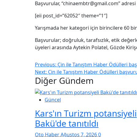
Başvurular, “chinaembtr@gmail.com” adresi ü
[eii post_id=”62052″ theme=”1″]
Yarışmada her kategori için birincilere 60 bin
Başvurular; doğruluk, tarafsızlık, etik değerle
üyeleri arasında Aytekin Polatel, Gözde Kiriş
Previous:
Çin ile Tanıştım Haber Ödülleri baş
Next:
Çin ile Tanıştım Haber Ödülleri başvuru
Diğer Gündem
Güncel
Kars'ın Turizm potansiyeli
Bakü'de tanıtıldı
Oto Haber
Ağustos 7, 2026
0