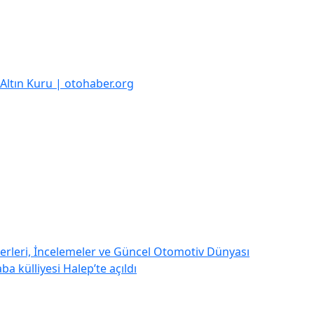
k Altın Kuru | otohaber.org
rleri, İncelemeler ve Güncel Otomotiv Dünyası
a külliyesi Halep’te açıldı