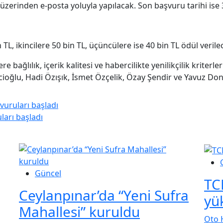
zerinden e-posta yoluyla yapılacak. Son başvuru tarihi ise 
 TL, ikincilere 50 bin TL, üçüncülere ise 40 bin TL ödül verile
re bağlılık, içerik kalitesi ve habercilikte yenilikçilik kriter
cioğlu, Hadi Özışık, İsmet Özçelik, Özay Şendir ve Yavuz Dona
vuruları başladı
ları başladı
Güncel
TC
Ceylanpınar’da “Yeni Sufra
yü
Mahallesi” kuruldu
Oto 