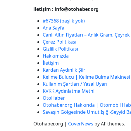
iletişim : info@otohaber.org
#67368 (başlık yok)
Ana Sayfa
Canlı Altın Fiyatları – Anlık Gram, Çeyre
Çerez Politikası
Gizlilik Politikası
Hakkımızda
İletişim
Kardan Aydınlık Şiiri
Kelime Bulucu | Kelime Bulma Makinesi
Kullanım Şartları / Yasal Uyarı
KVKK Aydınlatma Metni
OtoHaber
Otohaber.org Hakkında | Otomobil Habe
Savaşın Gölgesinde Umut Işığı-Seyyid Bab
Otohaber.org
|
CoverNews
by AF themes.