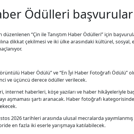
aber Ödülleri başvurular
n düzenlenen “Çin ile Tanıştım Haber Ödülleri” için başvuru
yılına dikkat çekilmesi ve iki ülke arasındaki kültürel, sosy
açlanıyor.
i Görüntülü Haber Ödülü” ve “En İyi Haber Fotoğrafı Ödülü” 
inci ve üçüncü derece ödüller verilecek.
eri, internet haberleri, köşe yazıları ve haber hikâyeleriyle 
ikayı aşmaması şartı aranacak. Haber fotoğrafı kategorisind
rekecek.
stos 2026 tarihleri arasında ulusal mecralarda yayımlanmış 
ide en fazla iki eserle yarışmaya katılabilecek.