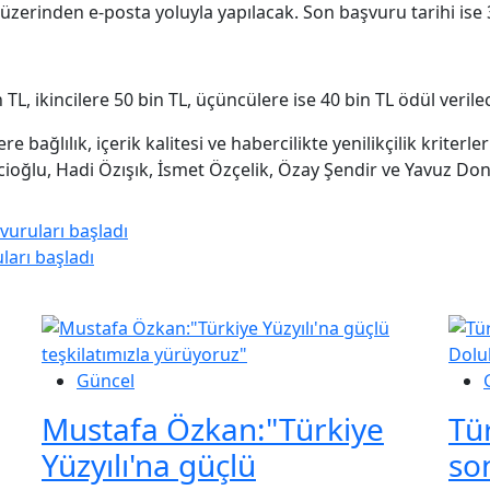
zerinden e-posta yoluyla yapılacak. Son başvuru tarihi ise 
 TL, ikincilere 50 bin TL, üçüncülere ise 40 bin TL ödül verile
re bağlılık, içerik kalitesi ve habercilikte yenilikçilik kriter
cioğlu, Hadi Özışık, İsmet Özçelik, Özay Şendir ve Yavuz Dona
vuruları başladı
ları başladı
Güncel
Mustafa Özkan:"Türkiye
Tü
Yüzyılı'na güçlü
so