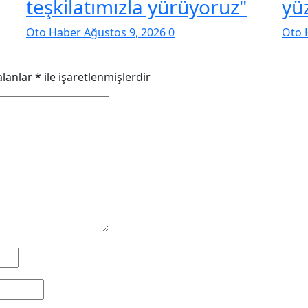
teşkilatımızla yürüyoruz"
yü
Oto Haber
Ağustos 9, 2026
0
Oto 
alanlar
*
ile işaretlenmişlerdir