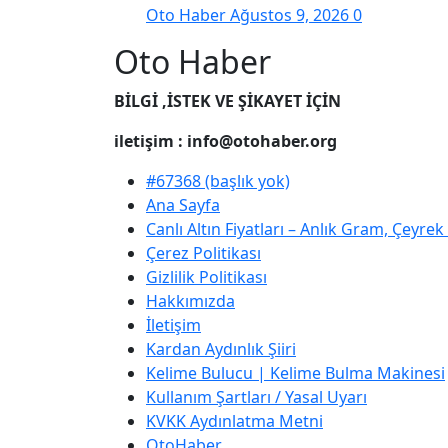
Oto Haber
Ağustos 9, 2026
0
Oto Haber
BİLGİ ,İSTEK VE ŞİKAYET İÇİN
iletişim : info@otohaber.org
#67368 (başlık yok)
Ana Sayfa
Canlı Altın Fiyatları – Anlık Gram, Çeyre
Çerez Politikası
Gizlilik Politikası
Hakkımızda
İletişim
Kardan Aydınlık Şiiri
Kelime Bulucu | Kelime Bulma Makinesi
Kullanım Şartları / Yasal Uyarı
KVKK Aydınlatma Metni
OtoHaber