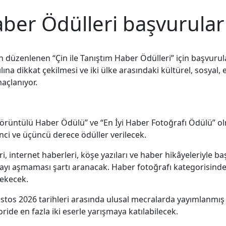
aber Ödülleri başvurular
n düzenlenen “Çin ile Tanıştım Haber Ödülleri” için başvuru
yılına dikkat çekilmesi ve iki ülke arasındaki kültürel, sosy
açlanıyor.
i Görüntülü Haber Ödülü” ve “En İyi Haber Fotoğrafı Ödülü” 
inci ve üçüncü derece ödüller verilecek.
eri, internet haberleri, köşe yazıları ve haber hikâyeleriyle 
ikayı aşmaması şartı aranacak. Haber fotoğrafı kategorisind
rekecek.
stos 2026 tarihleri arasında ulusal mecralarda yayımlanmış 
ide en fazla iki eserle yarışmaya katılabilecek.