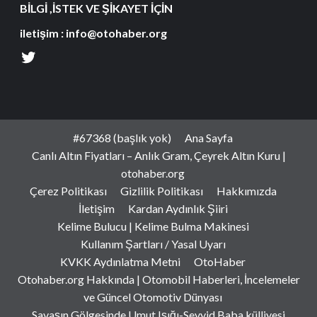
BİLGİ ,İSTEK VE ŞİKAYET İÇİN
iletişim : info@otohaber.org
#67368 (başlık yok)
Ana Sayfa
Canlı Altın Fiyatları – Anlık Gram, Çeyrek Altın Kuru |
otohaber.org
Çerez Politikası
Gizlilik Politikası
Hakkımızda
İletişim
Kardan Aydınlık Şiiri
Kelime Bulucu | Kelime Bulma Makinesi
Kullanım Şartları / Yasal Uyarı
KVKK Aydınlatma Metni
OtoHaber
Otohaber.org Hakkında | Otomobil Haberleri, İncelemeler
ve Güncel Otomotiv Dünyası
Savaşın Gölgesinde Umut Işığı-Seyyid Baba külliyesi