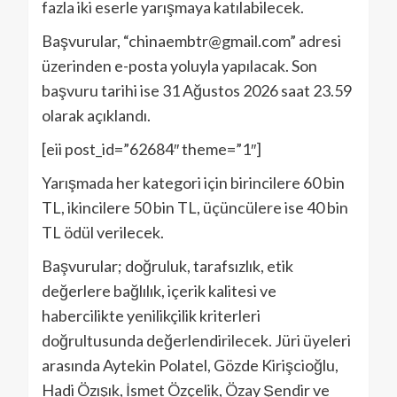
fazla iki eserle yarışmaya katılabilecek.
Başvurular, “chinaembtr@gmail.com” adresi
üzerinden e-posta yoluyla yapılacak. Son
başvuru tarihi ise 31 Ağustos 2026 saat 23.59
olarak açıklandı.
[eii post_id=”62684″ theme=”1″]
Yarışmada her kategori için birincilere 60 bin
TL, ikincilere 50 bin TL, üçüncülere ise 40 bin
TL ödül verilecek.
Başvurular; doğruluk, tarafsızlık, etik
değerlere bağlılık, içerik kalitesi ve
habercilikte yenilikçilik kriterleri
doğrultusunda değerlendirilecek. Jüri üyeleri
arasında Aytekin Polatel, Gözde Kirişcioğlu,
Hadi Özışık, İsmet Özçelik, Özay Şendir ve