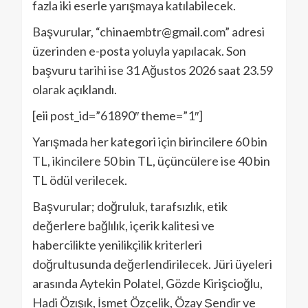
fazla iki eserle yarışmaya katılabilecek.
Başvurular, “chinaembtr@gmail.com” adresi
üzerinden e-posta yoluyla yapılacak. Son
başvuru tarihi ise 31 Ağustos 2026 saat 23.59
olarak açıklandı.
[eii post_id=”61890″ theme=”1″]
Yarışmada her kategori için birincilere 60 bin
TL, ikincilere 50 bin TL, üçüncülere ise 40 bin
TL ödül verilecek.
Başvurular; doğruluk, tarafsızlık, etik
değerlere bağlılık, içerik kalitesi ve
habercilikte yenilikçilik kriterleri
doğrultusunda değerlendirilecek. Jüri üyeleri
arasında Aytekin Polatel, Gözde Kirişcioğlu,
Hadi Özışık, İsmet Özçelik, Özay Şendir ve