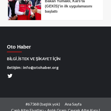
Bakan Yumaklı, Kars'ta
(GEKİS)'in ilk uygulamasını
başlattı
Oto Haber
BİLGİ ,İSTEK VE ŞİKAYET İÇİN
iletişim : info@otohaber.org
#67368 (başlık yok)
Ana Sayfa
Canlı Altın Fiyatları – Anlık Gram, Çeyrek Altın Kuru |