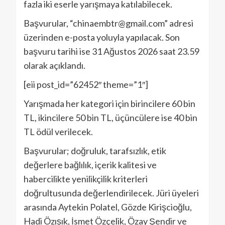
fazla iki eserle yarışmaya katılabilecek.
Başvurular, “chinaembtr@gmail.com” adresi
üzerinden e-posta yoluyla yapılacak. Son
başvuru tarihi ise 31 Ağustos 2026 saat 23.59
olarak açıklandı.
[eii post_id=”62452″ theme=”1″]
Yarışmada her kategori için birincilere 60 bin
TL, ikincilere 50 bin TL, üçüncülere ise 40 bin
TL ödül verilecek.
Başvurular; doğruluk, tarafsızlık, etik
değerlere bağlılık, içerik kalitesi ve
habercilikte yenilikçilik kriterleri
doğrultusunda değerlendirilecek. Jüri üyeleri
arasında Aytekin Polatel, Gözde Kirişcioğlu,
Hadi Özışık, İsmet Özçelik, Özay Şendir ve