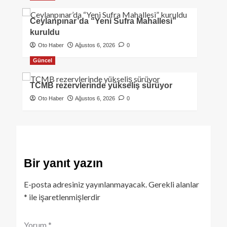
Ceylanpınar’da “Yeni Sufra Mahallesi”
kuruldu
Oto Haber
Ağustos 6, 2026
0
Güncel
TCMB rezervlerinde yükseliş sürüyor
Oto Haber
Ağustos 6, 2026
0
Bir yanıt yazın
E-posta adresiniz yayınlanmayacak.
Gerekli alanlar
*
ile işaretlenmişlerdir
Yorum
*