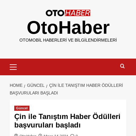
OtoHaber
OTOMOBIL HABERLERI VE BILGILENDIRMELERI
HOME
GÜNCEL
ÇIN ILE TANIŞTIM HABER ÖDÜLLERI
BAŞVURULARI BAŞLADI
Güncel
Çin ile Tanıştım Haber Ödülleri
başvuruları başladı
Oto Haber
Mayıs 14, 2026
0