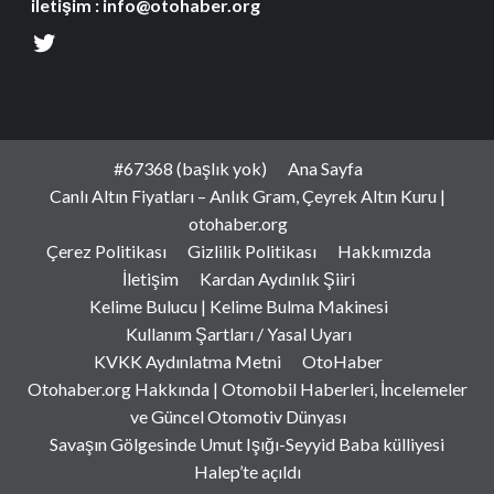
iletişim : info@otohaber.org
#67368 (başlık yok)
Ana Sayfa
Canlı Altın Fiyatları – Anlık Gram, Çeyrek Altın Kuru |
otohaber.org
Çerez Politikası
Gizlilik Politikası
Hakkımızda
İletişim
Kardan Aydınlık Şiiri
Kelime Bulucu | Kelime Bulma Makinesi
Kullanım Şartları / Yasal Uyarı
KVKK Aydınlatma Metni
OtoHaber
Otohaber.org Hakkında | Otomobil Haberleri, İncelemeler
ve Güncel Otomotiv Dünyası
Savaşın Gölgesinde Umut Işığı-Seyyid Baba külliyesi
Halep’te açıldı