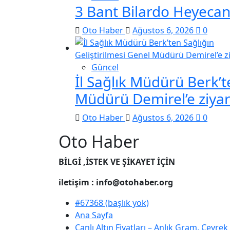
3 Bant Bilardo Heyecanı
Oto Haber
Ağustos 6, 2026
0
Güncel
İl Sağlık Müdürü Berk’t
Müdürü Demirel’e ziyar
Oto Haber
Ağustos 6, 2026
0
Oto Haber
BİLGİ ,İSTEK VE ŞİKAYET İÇİN
iletişim : info@otohaber.org
#67368 (başlık yok)
Ana Sayfa
Canlı Altın Fiyatları – Anlık Gram, Çeyre