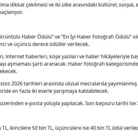
yılına dikkat çekilmesi ve iki ülke arasındaki kültürel, sosy
açlanıyor.
i Görüntülü Haber Ödülü” ve “En İyi Haber Fotoğrafı Ödülü” 
inci ve üçüncü derece ödüller verilecek.
eri, internet haberleri, köşe yazıları ve haber hikâyeleriyle 
ikayı aşmaması şartı aranacak. Haber fotoğrafı kategorisind
rekecek.
stos 2026 tarihleri arasında ulusal mecralarda yayımlanmış 
ide en fazla iki eserle yarışmaya katılabilecek.
zerinden e-posta yoluyla yapılacak. Son başvuru tarihi ise 
 TL, ikincilere 50 bin TL, üçüncülere ise 40 bin TL ödül verile