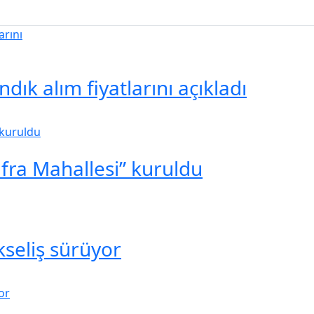
ık alım fiyatlarını açıkladı
ufra Mahallesi” kuruldu
seliş sürüyor