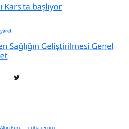
 Kars'ta başlıyor
en Sağlığın Geliştirilmesi Genel
et
k Altın Kuru | otohaber.org