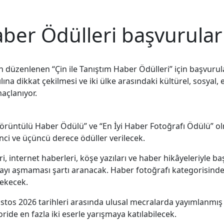
aber Ödülleri başvurular
n düzenlenen “Çin ile Tanıştım Haber Ödülleri” için başvuru
yılına dikkat çekilmesi ve iki ülke arasındaki kültürel, sosy
açlanıyor.
i Görüntülü Haber Ödülü” ve “En İyi Haber Fotoğrafı Ödülü” 
inci ve üçüncü derece ödüller verilecek.
eri, internet haberleri, köşe yazıları ve haber hikâyeleriyle 
ikayı aşmaması şartı aranacak. Haber fotoğrafı kategorisind
rekecek.
stos 2026 tarihleri arasında ulusal mecralarda yayımlanmış 
ide en fazla iki eserle yarışmaya katılabilecek.