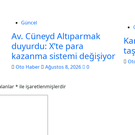
Güncel
Av. Cüneyd Altıparmak
Kar
duyurdu: X’te para
taş
kazanma sistemi değişiyor
Ot
Oto Haber
Ağustos 8, 2026
0
alanlar
*
ile işaretlenmişlerdir