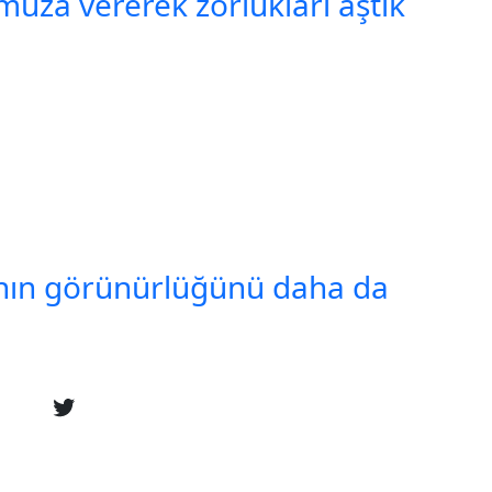
za vererek zorlukları aştık
’nın görünürlüğünü daha da