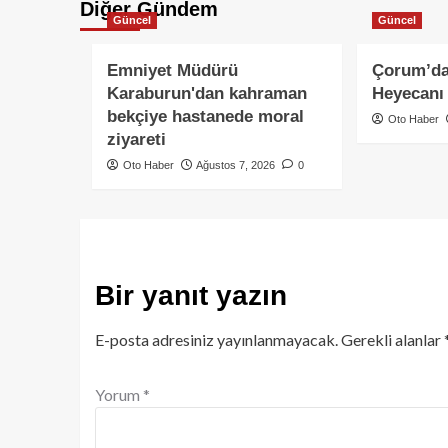
Diğer Gündem
Güncel
Güncel
Emniyet Müdürü
Çorum’da
Karaburun'dan kahraman
Heyecanı
bekçiye hastanede moral
Oto Haber
ziyareti
Oto Haber
Ağustos 7, 2026
0
Bir yanıt yazın
E-posta adresiniz yayınlanmayacak.
Gerekli alanlar
Yorum
*