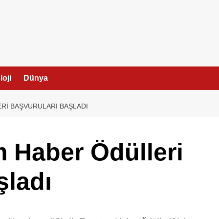
I
oji
Dünya
ERI BAŞVURULARI BAŞLADI
m Haber Ödülleri
şladı