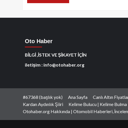
Oto Haber
BİLGİ ,İSTEK VE ŞİKAYET İÇİN
iletişim : info@otohaber.org
#67368 (başlık yok)
Ana Sayfa
Canlı Altın Fiyatl
Kardan Aydınlık Şiiri
Kelime Bulucu | Kelime Bulma
Otohaber.org Hakkında | Otomobil Haberleri, İncele