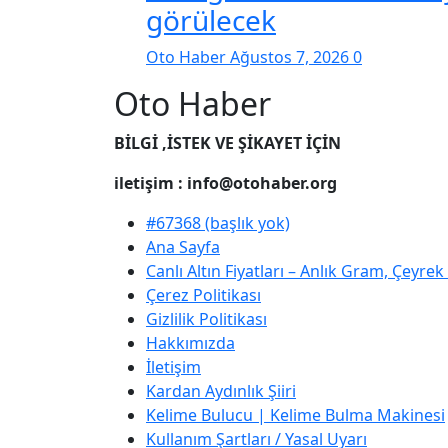
görülecek
Oto Haber
Ağustos 7, 2026
0
Oto Haber
BİLGİ ,İSTEK VE ŞİKAYET İÇİN
iletişim : info@otohaber.org
#67368 (başlık yok)
Ana Sayfa
Canlı Altın Fiyatları – Anlık Gram, Çeyre
Çerez Politikası
Gizlilik Politikası
Hakkımızda
İletişim
Kardan Aydınlık Şiiri
Kelime Bulucu | Kelime Bulma Makinesi
Kullanım Şartları / Yasal Uyarı