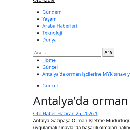
OtoHaber
Gündem
Yaşam
Araba Haberleri
Teknoloji
Dünya
Home
Güncel
Antalya'da orman işçilerine MYK sınavı y
Güncel
Antalya'da orman i
Oto Haber
Haziran 26, 2026
1
Antalya Gazipaşa Orman İşletme Müdürlüğü ta
uygulamalı sınavlarda başarılı olmaları hal