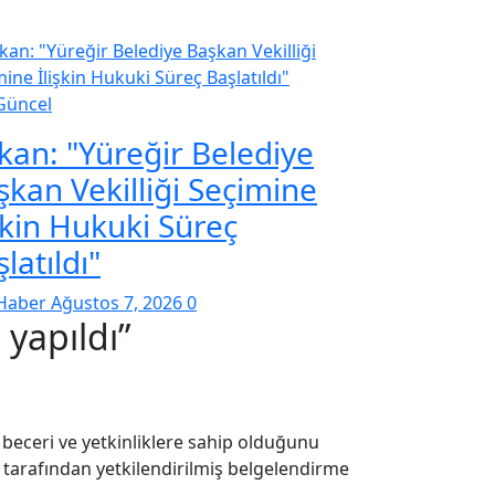
Güncel
kan: "Yüreğir Belediye
şkan Vekilliği Seçimine
şkin Hukuki Süreç
latıldı"
Haber
Ağustos 7, 2026
0
 yapıldı
”
gi, beceri ve yetkinliklere sahip olduğunu
u tarafından yetkilendirilmiş belgelendirme