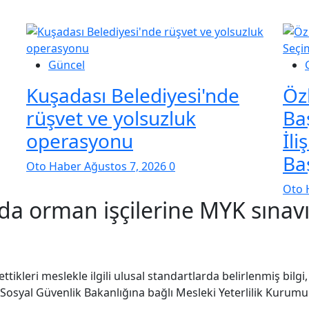
Güncel
Kuşadası Belediyesi'nde
Öz
rüşvet ve yolsuzluk
Ba
operasyonu
İli
Baş
Oto Haber
Ağustos 7, 2026
0
Oto 
da orman işçilerine MYK sınavı
 ettikleri meslekle ilgili ulusal standartlarda belirlenmiş bil
e Sosyal Güvenlik Bakanlığına bağlı Mesleki Yeterlilik Kurum