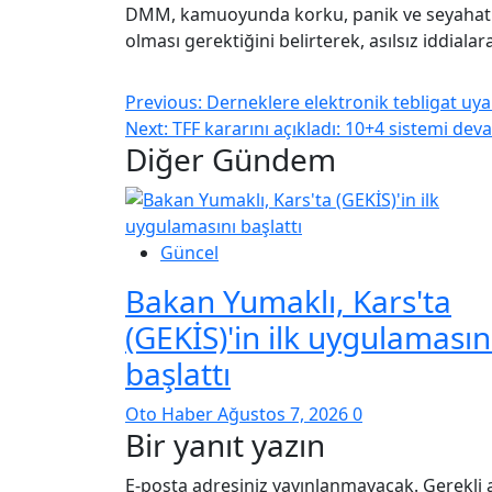
DMM, kamuoyunda korku, panik ve seyahat öz
olması gerektiğini belirterek, asılsız iddial
Previous:
Derneklere elektronik tebligat uyar
Next:
TFF kararını açıkladı: 10+4 sistemi dev
Diğer Gündem
Güncel
Bakan Yumaklı, Kars'ta
(GEKİS)'in ilk uygulamasın
başlattı
Oto Haber
Ağustos 7, 2026
0
Bir yanıt yazın
E-posta adresiniz yayınlanmayacak.
Gerekli 