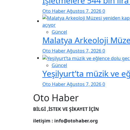
İşletmelere 544 bin lira
Oto Haber
Ağustos 7, 2026
0
Güncel
Malatya Arkeoloji Müzes
Oto Haber
Ağustos 7, 2026
0
Güncel
Yeşilyurt’ta müzik ve e
Oto Haber
Ağustos 7, 2026
0
Oto Haber
BİLGİ ,İSTEK VE ŞİKAYET İÇİN
iletişim : info@otohaber.org