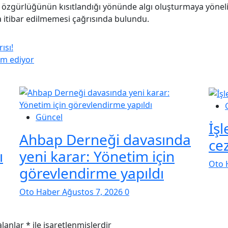
gürlüğünün kısıtlandığı yönünde algı oluşturmaya yönelik 
ara itibar edilmemesi çağrısında bulundu.
ısı!
am ediyor
Güncel
İşl
Ahbap Derneği davasında
ce
ı
yeni karar: Yönetim için
Oto 
görevlendirme yapıldı
Oto Haber
Ağustos 7, 2026
0
alanlar
*
ile işaretlenmişlerdir