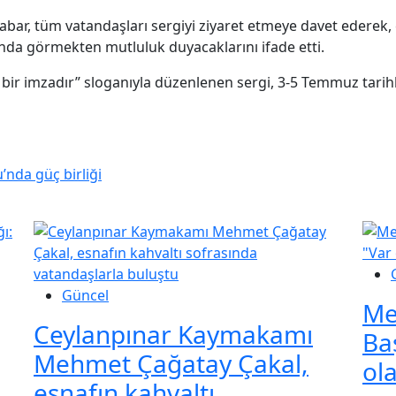
bar, tüm vatandaşları sergiyi ziyaret etmeye davet ederek,
ında görmekten mutluluk duyacaklarını ifade etti.
an bir imzadır” sloganıyla düzenlenen sergi, 3-5 Temmuz tarih
’nda güç birliği
Güncel
Me
Ceylanpınar Kaymakamı
Ba
Mehmet Çağatay Çakal,
ol
esnafın kahvaltı