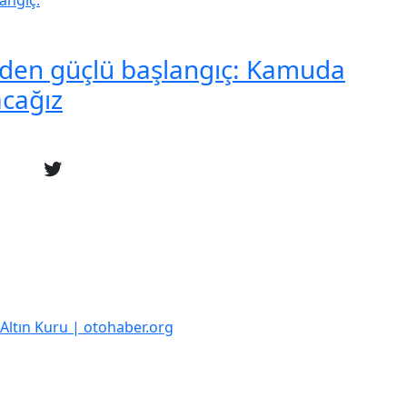
nden güçlü başlangıç: Kamuda
acağız
k Altın Kuru | otohaber.org