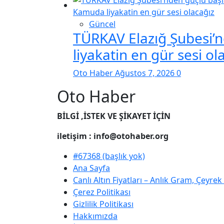
Güncel
TÜRKAV Elazığ Şubesi’
liyakatin en gür sesi ol
Oto Haber
Ağustos 7, 2026
0
Oto Haber
BİLGİ ,İSTEK VE ŞİKAYET İÇİN
iletişim : info@otohaber.org
#67368 (başlık yok)
Ana Sayfa
Canlı Altın Fiyatları – Anlık Gram, Çeyre
Çerez Politikası
Gizlilik Politikası
Hakkımızda