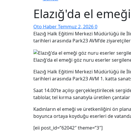
Elazığ'da el emeğ
Oto Haber
Temmuz 2, 2026
0
Elazığ Halk Eğitimi Merkezi Müdürlüğü ile İl
tarihleri arasında Park23 AVM’de ziyaretçiler
Elazığ'da el emeği göz nuru eserler sergilen
Elazığ Halk Eğitimi Merkezi Müdürlüğü ile İ
tarihleri arasında Park23 AVM 1. katta sanat
Saat 14.00’te açılışı gerçekleştirilecek serg
tablolar, tel kırma sanatıyla üretilen çantalar
Kadınların el emeği ve üretkenliğini ön plana
boyunca ortaya koyduğu eserleri de vatanda
[eii post_id=”62042″ theme=”3″]