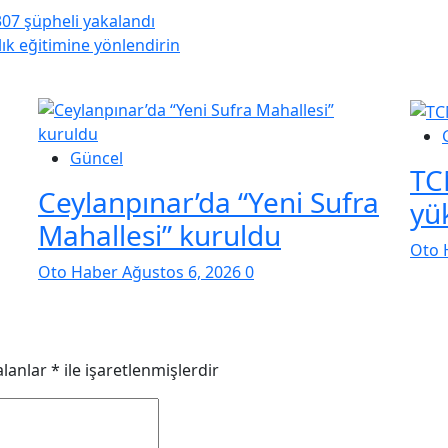
307 şüpheli yakalandı
lık eğitimine yönlendirin
Güncel
TC
Ceylanpınar’da “Yeni Sufra
yü
Mahallesi” kuruldu
Oto 
Oto Haber
Ağustos 6, 2026
0
alanlar
*
ile işaretlenmişlerdir