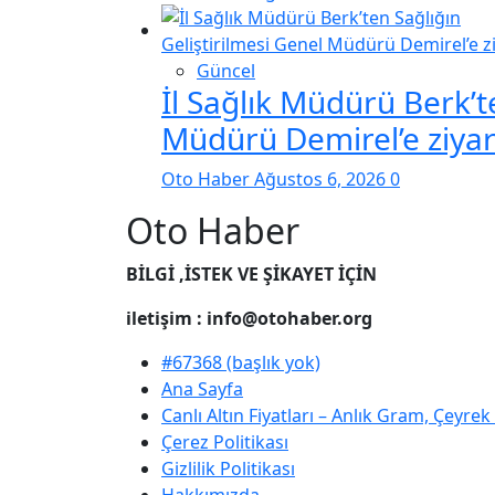
Güncel
İl Sağlık Müdürü Berk’t
Müdürü Demirel’e ziyar
Oto Haber
Ağustos 6, 2026
0
Oto Haber
BİLGİ ,İSTEK VE ŞİKAYET İÇİN
iletişim : info@otohaber.org
#67368 (başlık yok)
Ana Sayfa
Canlı Altın Fiyatları – Anlık Gram, Çeyre
Çerez Politikası
Gizlilik Politikası