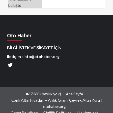
Oto Haber
BİLGİ ,İSTEK VE ŞİKAYET İÇİN
iletişim : info@otohaber.org
#67368 (başlık yok)
Ana Sayfa
Canlı Altın Fiyatları – Anlık Gram, Çeyrek Altın Kuru |
otohaber.org
Çerez Politikası
Gizlilik Politikası
Hakkımızda