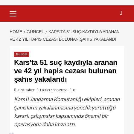
HOME
GÜNCEL
KARS'TA 51 SUÇ KAYDIYLA ARANAN
VE 42 YIL HAPIS CEZASI BULUNAN ŞAHIS YAKALANDI
Güncel
Kars'ta 51 suç kaydıyla aranan
ve 42 yıl hapis cezası bulunan
şahıs yakalandı
Oto Haber
Haziran 29, 2026
0
Kars İl Jandarma Komutanlığı ekipleri, aranan
şahısların yakalanmasına yönelik yürüttüğü
kararlı çalışmalar kapsamında önemli bir
operasyona daha imza attı.