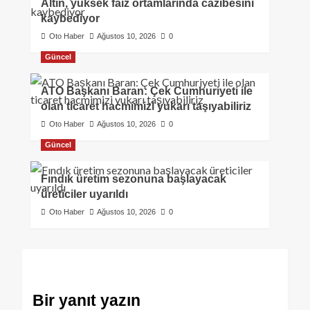
Altın, yüksek faiz ortamlarında cazibesini
kaybediyor
Oto Haber
Ağustos 10, 2026
0
Güncel
ATO Başkanı Baran: Çek Cumhuriyeti ile
olan ticaret hacmimizi yukarı taşıyabiliriz
Oto Haber
Ağustos 10, 2026
0
Güncel
Fındık üretim sezonuna başlayacak
üreticiler uyarıldı
Oto Haber
Ağustos 10, 2026
0
Bir yanıt yazın