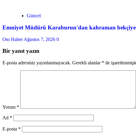
Güncel
Emniyet Müdürü Karaburun'dan kahraman bekçiye h
Oto Haber
Ağustos 7, 2026
0
Bir yanıt yazın
E-posta adresiniz yayınlanmayacak.
Gerekli alanlar
*
ile işaretlenmişl
Yorum
*
Ad
*
E-posta
*