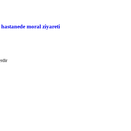
astanede moral ziyareti
erdir