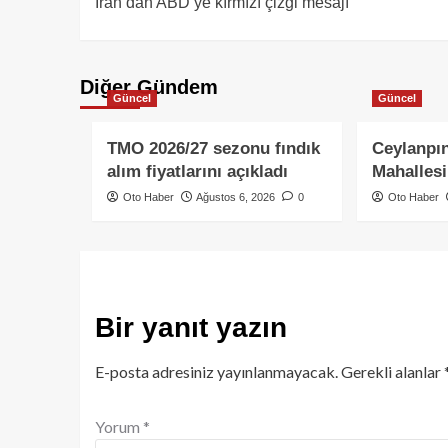
İran’dan ABD’ye kırmızı çizgi mesajı
Diğer Gündem
Güncel
Güncel
TMO 2026/27 sezonu fındık
Ceylanpın
alım fiyatlarını açıkladı
Mahallesi
Oto Haber
Ağustos 6, 2026
0
Oto Haber
Bir yanıt yazın
E-posta adresiniz yayınlanmayacak.
Gerekli alanlar
Yorum
*