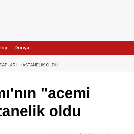
I
oji
Dünya
SAPLARI" HASTANELIK OLDU
ı'nın "acemi
tanelik oldu