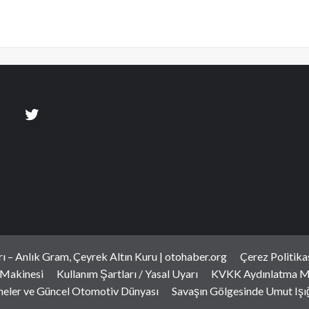
arı – Anlık Gram, Çeyrek Altın Kuru | otohaber.org
Çerez Politika
 Makinesi
Kullanım Şartları / Yasal Uyarı
KVKK Aydınlatma M
meler ve Güncel Otomotiv Dünyası
Savaşın Gölgesinde Umut Işığı