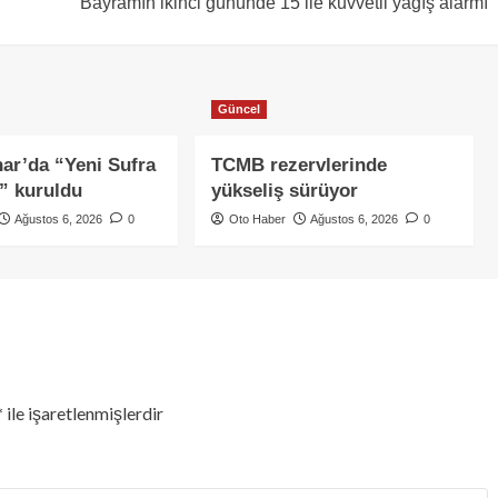
Bayramın ikinci gününde 15 ile kuvvetli yağış alarmı
Güncel
ar’da “Yeni Sufra
TCMB rezervlerinde
” kuruldu
yükseliş sürüyor
Ağustos 6, 2026
0
Oto Haber
Ağustos 6, 2026
0
*
ile işaretlenmişlerdir