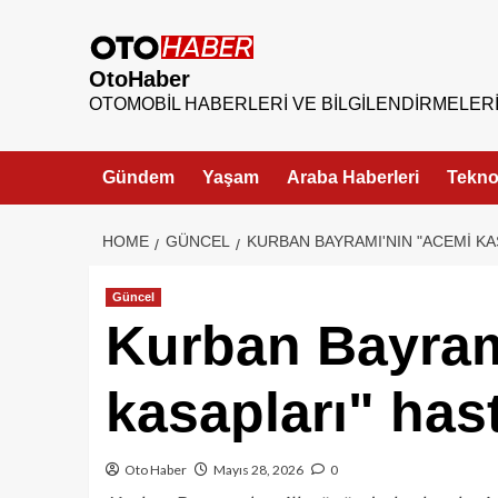
OtoHaber
OTOMOBIL HABERLERI VE BILGILENDIRMELER
Gündem
Yaşam
Araba Haberleri
Teknol
HOME
GÜNCEL
KURBAN BAYRAMI'NIN "ACEMI KA
Güncel
Kurban Bayram
kasapları" has
Oto Haber
Mayıs 28, 2026
0