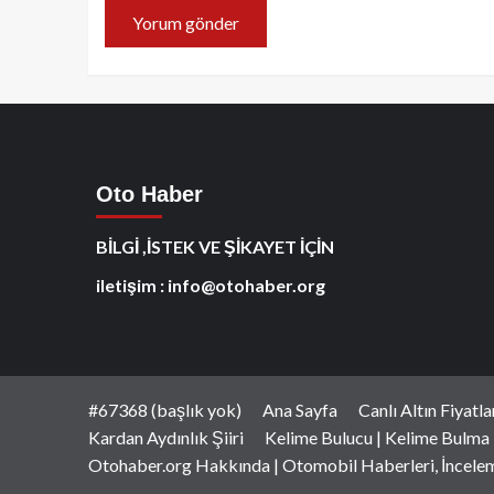
Oto Haber
BİLGİ ,İSTEK VE ŞİKAYET İÇİN
iletişim : info@otohaber.org
#67368 (başlık yok)
Ana Sayfa
Canlı Altın Fiyatl
Kardan Aydınlık Şiiri
Kelime Bulucu | Kelime Bulma
Otohaber.org Hakkında | Otomobil Haberleri, İncele