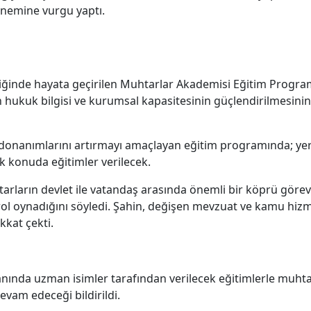
önemine vurgu yaptı.
birliğinde hayata geçirilen Muhtarlar Akademisi Eğitim Program
 hukuk bilgisi ve kurumsal kapasitesinin güçlendirilmesinin
 donanımlarını artırmayı amaçlayan eğitim programında; yer
ok konuda eğitimler verilecek.
rların devlet ile vatandaş arasında önemli bir köprü görevi
l oynadığını söyledi. Şahin, değişen mevzuat ve kamu hizme
kkat çekti.
nda uzman isimler tarafından verilecek eğitimlerle muhtarl
devam edeceği bildirildi.