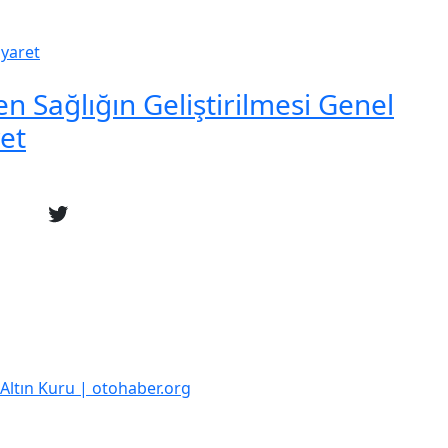
en Sağlığın Geliştirilmesi Genel
et
k Altın Kuru | otohaber.org