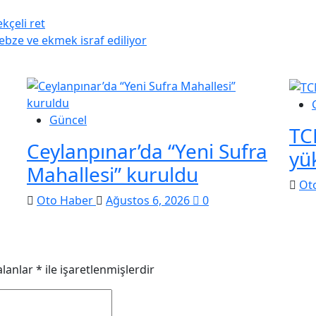
kçeli ret
sebze ve ekmek israf ediliyor
Güncel
TC
Ceylanpınar’da “Yeni Sufra
yü
Mahallesi” kuruldu
Ot
Oto Haber
Ağustos 6, 2026
0
alanlar
*
ile işaretlenmişlerdir