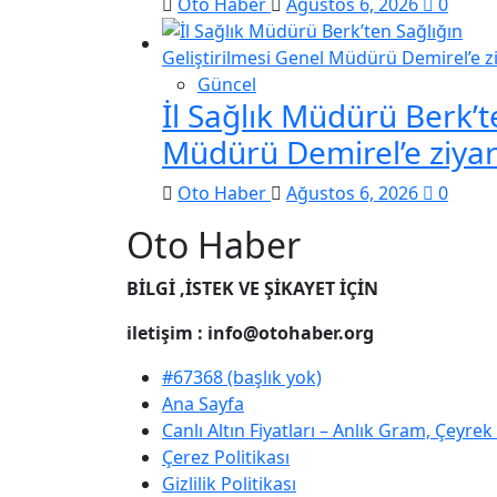
Oto Haber
Ağustos 6, 2026
0
Güncel
İl Sağlık Müdürü Berk’t
Müdürü Demirel’e ziyar
Oto Haber
Ağustos 6, 2026
0
Oto Haber
BİLGİ ,İSTEK VE ŞİKAYET İÇİN
iletişim : info@otohaber.org
#67368 (başlık yok)
Ana Sayfa
Canlı Altın Fiyatları – Anlık Gram, Çeyre
Çerez Politikası
Gizlilik Politikası