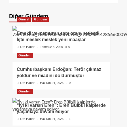
Diğer Gündem
Güncel
Gündem
Emekli ve memurun zam oranı netleşti!
İşte meslek meslek yeni maaşlar
Oto Haber
Temmuz 3, 2026
0
Gündem
Cumhurbaşkanı Erdoğan: Terör çıkmaz
yoldur ve miadını doldurmuştur
Oto Haber
Haziran 24, 2026
0
Gündem
"İyi ki varsın Eren": Eren Bülbül kalplerde
yaşamaya devam ediyor
Oto Haber
Haziran 24, 2026
1