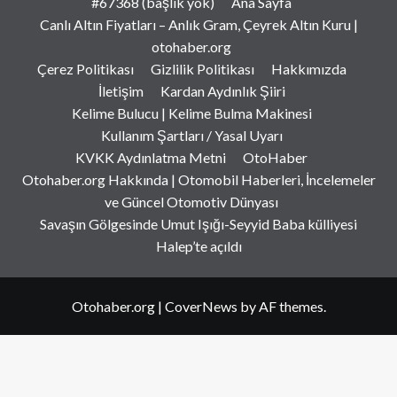
#67368 (başlık yok)
Ana Sayfa
Canlı Altın Fiyatları – Anlık Gram, Çeyrek Altın Kuru |
otohaber.org
Çerez Politikası
Gizlilik Politikası
Hakkımızda
İletişim
Kardan Aydınlık Şiiri
Kelime Bulucu | Kelime Bulma Makinesi
Kullanım Şartları / Yasal Uyarı
KVKK Aydınlatma Metni
OtoHaber
Otohaber.org Hakkında | Otomobil Haberleri, İncelemeler
ve Güncel Otomotiv Dünyası
Savaşın Gölgesinde Umut Işığı-Seyyid Baba külliyesi
Halep’te açıldı
Otohaber.org
|
CoverNews
by AF themes.