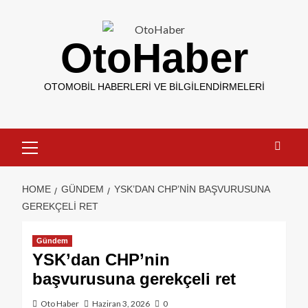
OtoHaber
OTOMOBIL HABERLERI VE BILGILENDIRMELERI
HOME
GÜNDEM
YSK’DAN CHP’NIN BAŞVURUSUNA
GEREKÇELI RET
Gündem
YSK’dan CHP’nin
başvurusuna gerekçeli ret
Oto Haber
Haziran 3, 2026
0