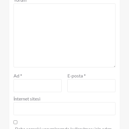
Ad
*
E-posta
*
İnternet sitesi
Daha sonraki yorumlarımda kullanılması için adım,