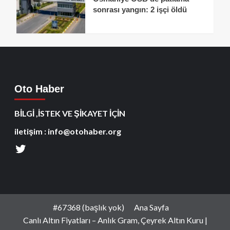
sonrası yangın: 2 işçi öldü
Oto Haber
BİLGİ ,İSTEK VE ŞİKAYET İÇİN
iletişim : info@otohaber.org
#67368 (başlık yok)
Ana Sayfa
Canlı Altın Fiyatları – Anlık Gram, Çeyrek Altın Kuru |