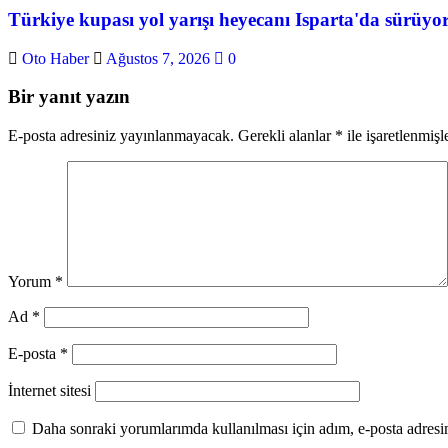
Türkiye kupası yol yarışı heyecanı Isparta'da sürüyo
Oto Haber
Ağustos 7, 2026
0
Bir yanıt yazın
E-posta adresiniz yayınlanmayacak.
Gerekli alanlar
*
ile işaretlenmişl
Yorum
*
Ad
*
E-posta
*
İnternet sitesi
Daha sonraki yorumlarımda kullanılması için adım, e-posta adresim