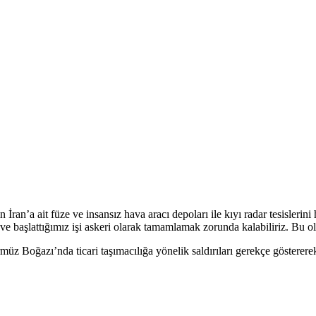
’a ait füze ve insansız hava aracı depoları ile kıyı radar tesislerini h
başlattığımız işi askeri olarak tamamlamak zorunda kalabiliriz. Bu olur
zı’nda ticari taşımacılığa yönelik saldırıları gerekçe göstererek İ