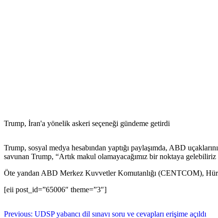
Trump, İran'a yönelik askeri seçeneği gündeme getirdi
Trump, sosyal medya hesabından yaptığı paylaşımda, ABD uçaklarının İran
savunan Trump, “Artık makul olamayacağımız bir noktaya gelebiliriz ve 
Öte yandan ABD Merkez Kuvvetler Komutanlığı (CENTCOM), Hürmüz Boğa
[eii post_id=”65006″ theme=”3″]
Previous:
UDSP yabancı dil sınavı soru ve cevapları erişime açıldı