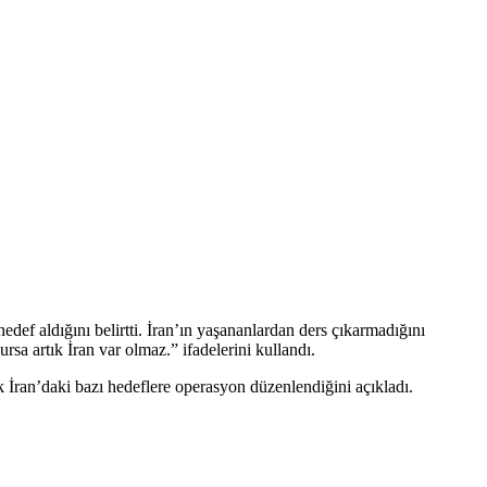
edef aldığını belirtti. İran’ın yaşananlardan ders çıkarmadığını
sa artık İran var olmaz.” ifadelerini kullandı.
ran’daki bazı hedeflere operasyon düzenlendiğini açıkladı.