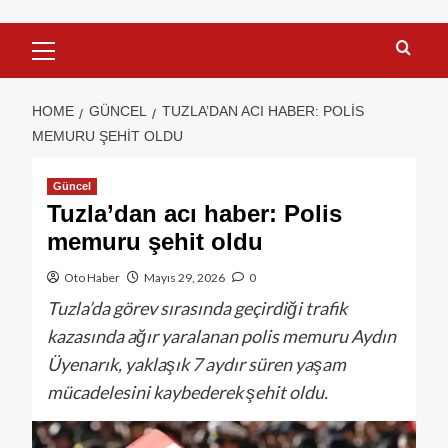
HOME
GÜNCEL
TUZLA’DAN ACI HABER: POLIS
MEMURU ŞEHIT OLDU
Güncel
Tuzla’dan acı haber: Polis
memuru şehit oldu
Oto Haber
Mayıs 29, 2026
0
Tuzla’da görev sırasında geçirdiği trafik
kazasında ağır yaralanan polis memuru Aydın
Üyenarık, yaklaşık 7 aydır süren yaşam
mücadelesini kaybederek şehit oldu.