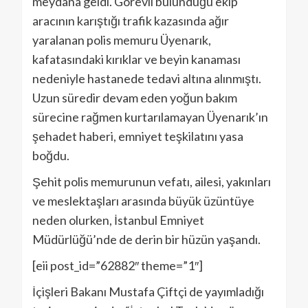
meydana geldi. Görevli bulunduğu ekip
aracının karıştığı trafik kazasında ağır
yaralanan polis memuru Üyenarık,
kafatasındaki kırıklar ve beyin kanaması
nedeniyle hastanede tedavi altına alınmıştı.
Uzun süredir devam eden yoğun bakım
sürecine rağmen kurtarılamayan Üyenarık’ın
şehadet haberi, emniyet teşkilatını yasa
boğdu.
Şehit polis memurunun vefatı, ailesi, yakınları
ve meslektaşları arasında büyük üzüntüye
neden olurken, İstanbul Emniyet
Müdürlüğü’nde de derin bir hüzün yaşandı.
[eii post_id=”62882″ theme=”1″]
İçişleri Bakanı Mustafa Çiftçi de yayımladığı