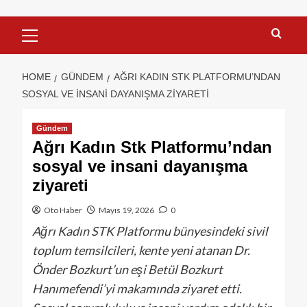
HOME
GÜNDEM
AĞRI KADIN STK PLATFORMU’NDAN
SOSYAL VE INSANI DAYANIŞMA ZIYARETI
Gündem
Ağrı Kadın Stk Platformu’ndan
sosyal ve insani dayanışma
ziyareti
Oto Haber
Mayıs 19, 2026
0
Ağrı Kadın STK Platformu bünyesindeki sivil
toplum temsilcileri, kente yeni atanan Dr.
Önder Bozkurt’un eşi Betül Bozkurt
Hanımefendi’yi makamında ziyaret etti.