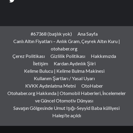
#67368 (başlık yok)
Ana Sayfa
Canlı Altın Fiyatları – Anlık Gram, Çeyrek Altın Kuru |
otohaber.org
Çerez Politikası
Gizlilik Politikası
Hakkımızda
İletişim
Kardan Aydınlık Şiiri
Kelime Bulucu | Kelime Bulma Makinesi
Kullanım Şartları / Yasal Uyarı
KVKK Aydınlatma Metni
OtoHaber
Otohaber.org Hakkında | Otomobil Haberleri, İncelemeler
ve Güncel Otomotiv Dünyası
Savaşın Gölgesinde Umut Işığı-Seyyid Baba külliyesi
Halep’te açıldı