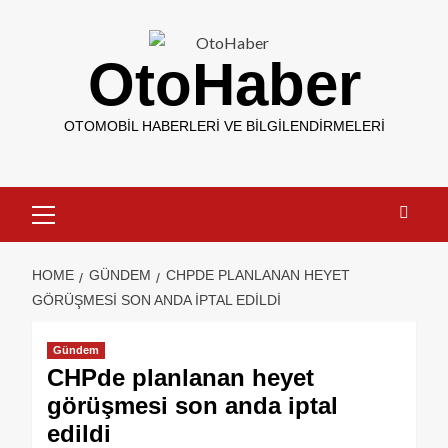
OtoHaber
OTOMOBIL HABERLERI VE BILGILENDIRMELERI
HOME
GÜNDEM
CHPDE PLANLANAN HEYET
GÖRÜŞMESI SON ANDA IPTAL EDILDI
Gündem
CHPde planlanan heyet
görüşmesi son anda iptal
edildi