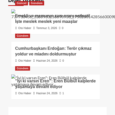
Diğer Gündem
Güncel
Gündem
Emekli ve memurun zam oranı netleşti!
İşte meslek meslek yeni maaşlar
Oto Haber
Temmuz 3, 2026
0
Gündem
Cumhurbaşkanı Erdoğan: Terör çıkmaz
yoldur ve miadını doldurmuştur
Oto Haber
Haziran 24, 2026
0
Gündem
"İyi ki varsın Eren": Eren Bülbül kalplerde
yaşamaya devam ediyor
Oto Haber
Haziran 24, 2026
1