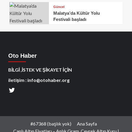
Güncel
Malatya’da Kültür Yolu
Festivali başladı
Oto Haber
BİLGİ ,İSTEK VE ŞİKAYET İÇİN
iletişim : info@otohaber.org
#67368 (başlık yok)
Ana Sayfa
Canlı Altın Fiyatları – Anlık Gram, Çeyrek Altın Kuru |