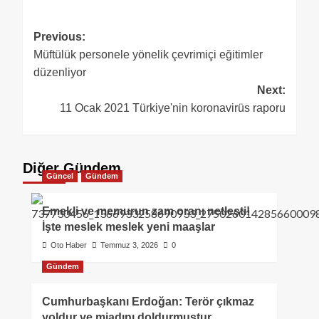
Previous:
Müftülük personele yönelik çevrimiçi eğitimler
düzenliyor
Next:
11 Ocak 2021 Türkiye'nin koronavirüs raporu
Diğer Gündem
Güncel
Gündem
Emekli ve memurun zam oranı netleşti!
İşte meslek meslek yeni maaşlar
Oto Haber
Temmuz 3, 2026
0
Gündem
Cumhurbaşkanı Erdoğan: Terör çıkmaz
yoldur ve miadını doldurmuştur