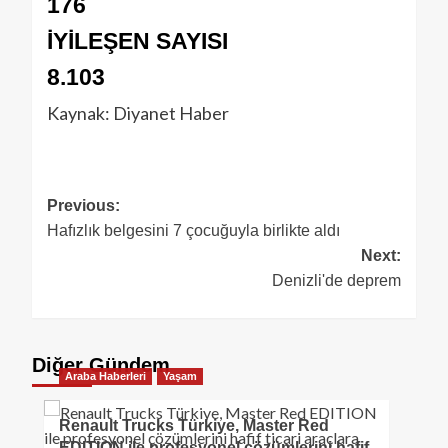
176
İYİLEŞEN SAYISI
8.103
Kaynak: Diyanet Haber
Previous:
Hafızlık belgesini 7 çocuğuyla birlikte aldı
Next:
Denizli'de deprem
Diğer Gündem
Araba Haberleri
Yaşam
Renault Trucks Türkiye, Master Red
EDITION ile profesyonel çözümlerini hafif