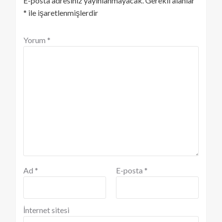
E-posta adresiniz yayınlanmayacak.
Gerekli alanlar
*
ile işaretlenmişlerdir
Yorum
*
Ad
*
E-posta
*
İnternet sitesi