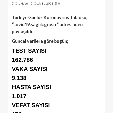
Oto Haber
Ocak 11, 2021
0
Türkiye
Günlük
Korona
virüs
Tablosu,
“covid19.saglik.gov.tr” adresinden
paylaşıldı.
Güncel verilere göre bugün;
TEST SAYISI
162.786
VAKA SAYISI
9.138
HASTA SAYISI
1.017
VEFAT SAYISI