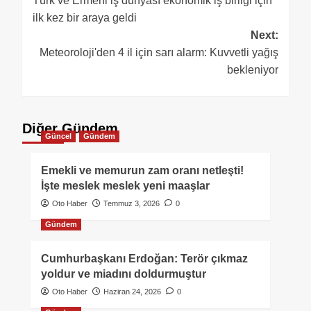
Türk ve Ermeni iş dünyası ekonomik iş birliği için
ilk kez bir araya geldi
Next:
Meteoroloji'den 4 il için sarı alarm: Kuvvetli yağış
bekleniyor
Diğer Gündem
Güncel
Gündem
Emekli ve memurun zam oranı netleşti!
İşte meslek meslek yeni maaşlar
Oto Haber
Temmuz 3, 2026
0
Gündem
Cumhurbaşkanı Erdoğan: Terör çıkmaz
yoldur ve miadını doldurmuştur
Oto Haber
Haziran 24, 2026
0