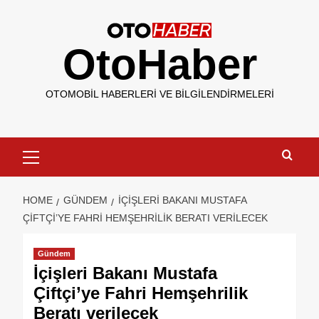
OtoHaber
OTOMOBIL HABERLERI VE BILGILENDIRMELERI
HOME
GÜNDEM
İÇIŞLERI BAKANI MUSTAFA
ÇIFTÇI’YE FAHRI HEMŞEHRILIK BERATI VERILECEK
Gündem
İçişleri Bakanı Mustafa
Çiftçi’ye Fahri Hemşehrilik
Beratı verilecek