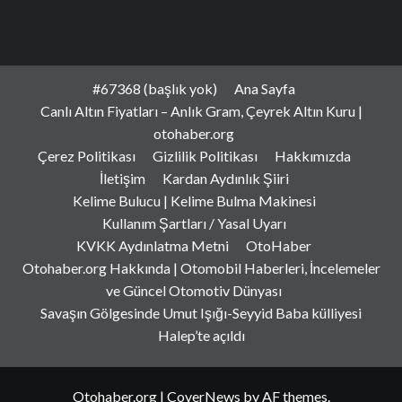
#67368 (başlık yok)
Ana Sayfa
Canlı Altın Fiyatları – Anlık Gram, Çeyrek Altın Kuru |
otohaber.org
Çerez Politikası
Gizlilik Politikası
Hakkımızda
İletişim
Kardan Aydınlık Şiiri
Kelime Bulucu | Kelime Bulma Makinesi
Kullanım Şartları / Yasal Uyarı
KVKK Aydınlatma Metni
OtoHaber
Otohaber.org Hakkında | Otomobil Haberleri, İncelemeler
ve Güncel Otomotiv Dünyası
Savaşın Gölgesinde Umut Işığı-Seyyid Baba külliyesi
Halep’te açıldı
Otohaber.org
|
CoverNews
by AF themes.