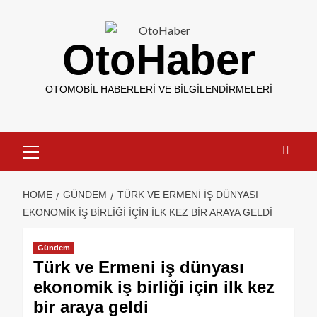
OtoHaber
OTOMOBIL HABERLERI VE BILGILENDIRMELERI
HOME
GÜNDEM
TÜRK VE ERMENI IŞ DÜNYASI
EKONOMIK IŞ BIRLIĞI IÇIN ILK KEZ BIR ARAYA GELDI
Gündem
Türk ve Ermeni iş dünyası
ekonomik iş birliği için ilk kez
bir araya geldi