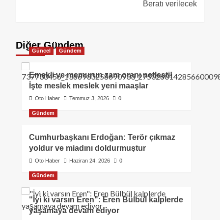
Beratı verilecek
Diğer Gündem
Güncel
Gündem
Emekli ve memurun zam oranı netleşti!
İşte meslek meslek yeni maaşlar
Oto Haber
Temmuz 3, 2026
0
Gündem
Cumhurbaşkanı Erdoğan: Terör çıkmaz
yoldur ve miadını doldurmuştur
Oto Haber
Haziran 24, 2026
0
Gündem
"İyi ki varsın Eren": Eren Bülbül kalplerde
yaşamaya devam ediyor