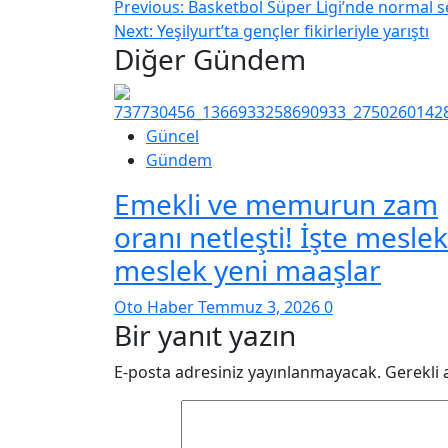
Previous:
Basketbol Süper Ligi’nde normal 
Next:
Yeşilyurt’ta gençler fikirleriyle yarıştı
Diğer Gündem
Güncel
Gündem
Emekli ve memurun zam
oranı netleşti! İşte meslek
meslek yeni maaşlar
Oto Haber
Temmuz 3, 2026
0
Bir yanıt yazın
E-posta adresiniz yayınlanmayacak.
Gerekli 