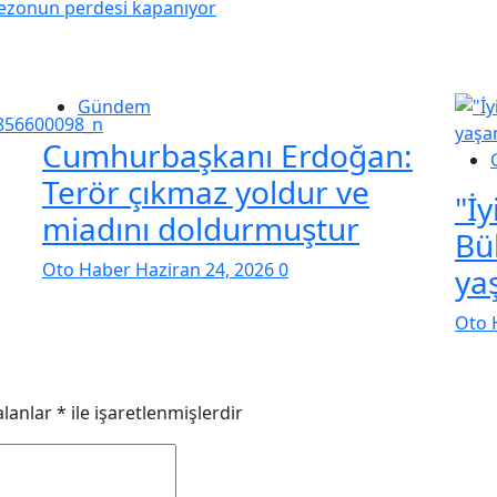
sezonun perdesi kapanıyor
Gündem
Cumhurbaşkanı Erdoğan:
Terör çıkmaz yoldur ve
"İy
miadını doldurmuştur
Bü
Oto Haber
Haziran 24, 2026
0
ya
Oto 
alanlar
*
ile işaretlenmişlerdir