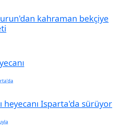
urun'dan kahraman bekçiye
ti
yecanı
şı heyecanı Isparta'da sürüyor