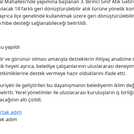
Mahallesi’nde yapımına başlanan 3. Birinci Sınıf Atık Getir
acak 14 farklı geri dönüştürülebilir atık türüne yönelik kont
a ayrıca ilçe genelinde kullanılmak üzere geri dönüştürülebili
ibe desteği sağlanabileceği belirtildi.
su yapıldı
bilir ve görünür olması amacıyla desteklerin ihtiyaç analizine
ik heyeti ayrıca, belediye çalışanlarının uluslararası deney
tkinliklerine destek vermeye hazır olduklarını ifade etti.
huriyeti ile geliştirilen bu dayanışmanın belediyenin iklim d
lirtti. Yerel yönetimler ile uluslararası kuruluşların iş birli
ağının altı çizildi.
tak adım