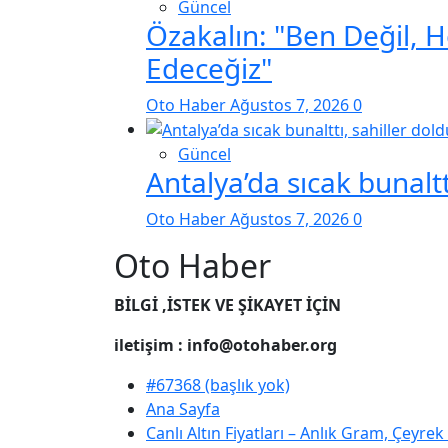
Güncel
Özakalın: "Ben Değil, 
Edeceğiz"
Oto Haber
Ağustos 7, 2026
0
Güncel
Antalya’da sıcak bunaltt
Oto Haber
Ağustos 7, 2026
0
Oto Haber
BİLGİ ,İSTEK VE ŞİKAYET İÇİN
iletişim : info@otohaber.org
#67368 (başlık yok)
Ana Sayfa
Canlı Altın Fiyatları – Anlık Gram, Çeyre