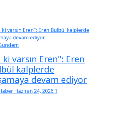
Gündem
i ki varsın Eren": Eren
lbül kalplerde
şamaya devam ediyor
Haber
Haziran 24, 2026
1