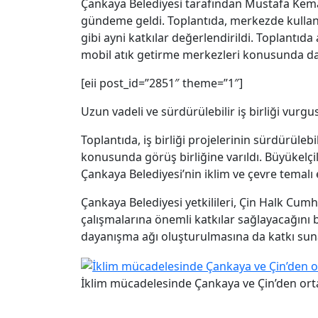
Çankaya Belediyesi tarafından Mustafa Kemal 
gündeme geldi. Toplantıda, merkezde kullanıl
gibi ayni katkılar değerlendirildi. Toplantıd
mobil atık getirme merkezleri konusunda da h
[eii post_id=”2851″ theme=”1″]
Uzun vadeli ve sürdürülebilir iş birliği vurgu
Toplantıda, iş birliği projelerinin sürdürüle
konusunda görüş birliğine varıldı. Büyükelçil
Çankaya Belediyesi’nin iklim ve çevre temalı e
Çankaya Belediyesi yetkilileri, Çin Halk Cum
çalışmalarına önemli katkılar sağlayacağını be
dayanışma ağı oluşturulmasına da katkı sunac
İklim mücadelesinde Çankaya ve Çin’den or