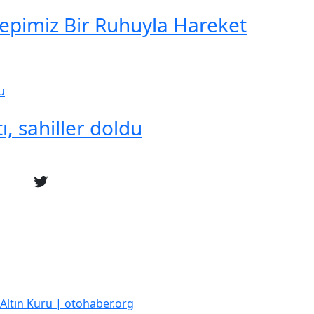
Hepimiz Bir Ruhuyla Hareket
ı, sahiller doldu
k Altın Kuru | otohaber.org