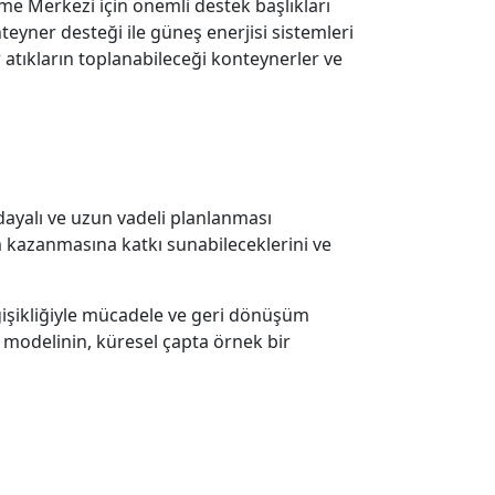
me Merkezi için önemli destek başlıkları
eyner desteği ile güneş enerjisi sistemleri
r atıkların toplanabileceği konteynerler ve
 dayalı ve uzun vadeli planlanması
im kazanmasına katkı sunabileceklerini ve
eğişikliğiyle mücadele ve geri dönüşüm
ği modelinin, küresel çapta örnek bir