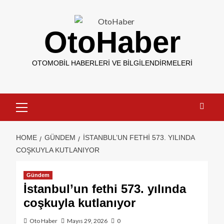
OtoHaber
OTOMOBIL HABERLERI VE BILGILENDIRMELERI
HOME
GÜNDEM
İSTANBUL’UN FETHI 573. YILINDA
COŞKUYLA KUTLANIYOR
Gündem
İstanbul’un fethi 573. yılında
coşkuyla kutlanıyor
Oto Haber
Mayıs 29, 2026
0