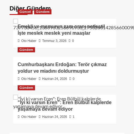
Diğer Gündem
Güncel
Gündem
Emekli ve memurun zam oranı netleşti!
İşte meslek meslek yeni maaşlar
Oto Haber
Temmuz 3, 2026
0
Gündem
Cumhurbaşkanı Erdoğan: Terör çıkmaz
yoldur ve miadını doldurmuştur
Oto Haber
Haziran 24, 2026
0
Gündem
"İyi ki varsın Eren": Eren Bülbül kalplerde
yaşamaya devam ediyor
Oto Haber
Haziran 24, 2026
1