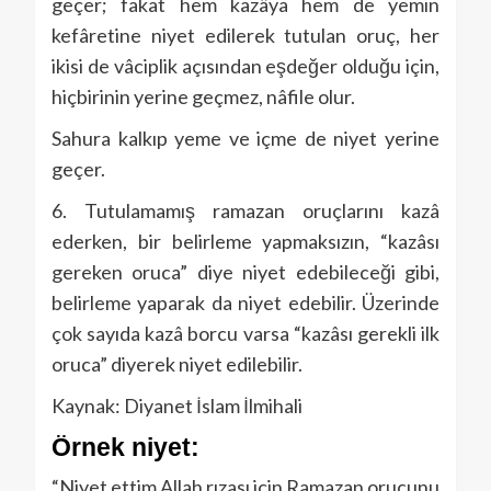
geçer; fakat hem kazâya hem de yemin
kefâretine niyet edilerek tutulan oruç, her
ikisi de vâciplik açısından eşdeğer olduğu için,
hiçbirinin yerine geçmez, nâfile olur.
Sahura kalkıp yeme ve içme de niyet yerine
geçer.
6. Tutulamamış ramazan oruçlarını kazâ
ederken, bir belirleme yapmaksızın, “kazâsı
gereken oruca” diye niyet edebileceği gibi,
belirleme yaparak da niyet edebilir. Üzerinde
çok sayıda kazâ borcu varsa “kazâsı gerekli ilk
oruca” diyerek niyet edilebilir.
Kaynak: Diyanet İslam İlmihali
Örnek niyet:
“Niyet ettim Allah rızası için Ramazan orucunu