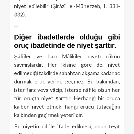
niyet edilebilir (Şirâzî, el-Mühezzeb, I, 331-
332).
—
Diğer ibadetlerde olduğu gibi
oruç ibadetinde de niyet şarttır.
Şâfiîler ve bazı Mâlikîler niyeti rükün
saymışlardır. Her ikisine göre de, niyet
edilmediği takdirde sabahtan akşama kadar aç
durmak oruç yerine geçmez. Bu bakımdan,
ister farz veya vâcip, isterse nâfile olsun her
tür oruçta niyet şarttır. Herhangi bir oruca
kalben niyet etmek, hangi orucu tutacağını
kalbinden geçirmek yeterlidir.
Bu niyetin dil ile ifade edilmesi, onun teyit