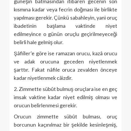
güneşin batmasından itibaren gecenin son
kısmına kadar veya fecrin doğması ile birlikte
yapılması gerekir. Çünkü sabahleyin, yani oruç
ibadetinin başlama vaktinde niyet
edilmeyince o günün oruçlu geçirilmeyeceği
belirli hale gelmiş olur.
Şâfiîler’e göre ise ramazan orucu, kazâ orucu
ve adak orucuna geceden niyetlenmek
şarttır. Fakat nâfile oruca zevalden önceye
kadar niyetlenmek câizdir.
2. Zimmette sübût bulmuş oruçlara ise en geç
imsak vaktine kadar niyet edilmiş olması ve
orucun belirlenmesi gerekir.
Orucun zimmette sübût bulması, oruç
borcunun kaçınılmaz bir şekilde kesinleşmiş,