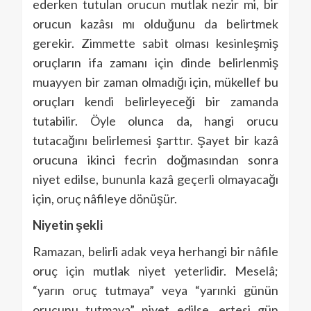
ederken tutulan orucun mutlak nezir mi, bir
orucun kazâsı mı olduğunu da belirtmek
gerekir. Zimmette sabit olması kesinleşmiş
oruçların ifa zamanı için dinde belirlenmiş
muayyen bir zaman olmadığı için, mükellef bu
oruçları kendi belirleyeceği bir zamanda
tutabilir. Öyle olunca da, hangi orucu
tutacağını belirlemesi şarttır. Şayet bir kazâ
orucuna ikinci fecrin doğmasından sonra
niyet edilse, bununla kazâ geçerli olmayacağı
için, oruç nâfileye dönüşür.
Niyetin şekli
Ramazan, belirli adak veya herhangi bir nâfile
oruç için mutlak niyet yeterlidir. Meselâ;
“yarın oruç tutmaya” veya “yarınki günün
orucunu tutmaya” niyet edilse, ertesi gün