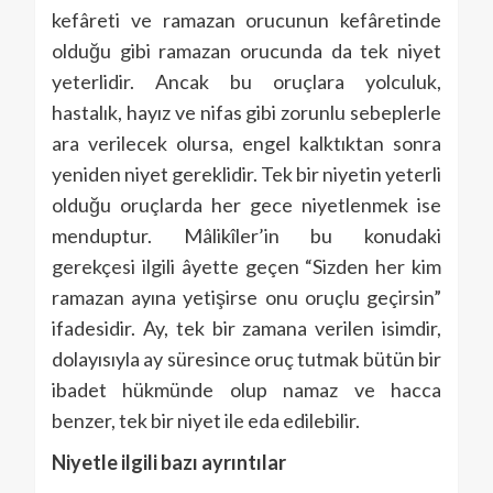
kefâreti ve ramazan orucunun kefâretinde
olduğu gibi ramazan orucunda da tek niyet
yeterlidir. Ancak bu oruçlara yolculuk,
hastalık, hayız ve nifas gibi zorunlu sebeplerle
ara verilecek olursa, engel kalktıktan sonra
yeniden niyet gereklidir. Tek bir niyetin yeterli
olduğu oruçlarda her gece niyetlenmek ise
menduptur. Mâlikîler’in bu konudaki
gerekçesi ilgili âyette geçen “Sizden her kim
ramazan ayına yetişirse onu oruçlu geçirsin”
ifadesidir. Ay, tek bir zamana verilen isimdir,
dolayısıyla ay süresince oruç tutmak bütün bir
ibadet hükmünde olup namaz ve hacca
benzer, tek bir niyet ile eda edilebilir.
Niyetle ilgili bazı ayrıntılar