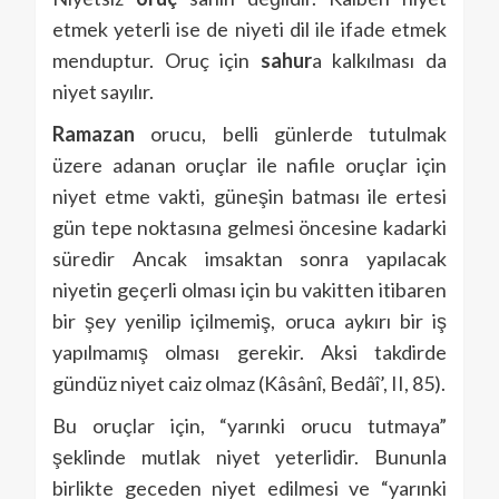
etmek yeterli ise de niyeti dil ile ifade etmek
menduptur. Oruç için
sahur
a kalkılması da
niyet sayılır.
Ramazan
orucu, belli günlerde tutulmak
üzere adanan oruçlar ile nafile oruçlar için
niyet etme vakti, güneşin batması ile ertesi
gün tepe noktasına gelmesi öncesine kadarki
süredir Ancak imsaktan sonra yapılacak
niyetin geçerli olması için bu vakitten itibaren
bir şey yenilip içilmemiş, oruca aykırı bir iş
yapılmamış olması gerekir. Aksi takdirde
gündüz niyet caiz olmaz (Kâsânî, Bedâî’, II, 85).
Bu oruçlar için, “yarınki orucu tutmaya”
şeklinde mutlak niyet yeterlidir. Bununla
birlikte geceden niyet edilmesi ve “yarınki