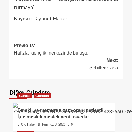
tutmaya”
Kaynak: Diyanet Haber
Previous:
Hafızlar gençlik merkezinde buluştu
Next:
Şehitlere vefa
Diğer Gündem
Güncel
Gündem
Emekli ve memurun zam oranı netleşti!
İşte meslek meslek yeni maaşlar
Oto Haber
Temmuz 3, 2026
0