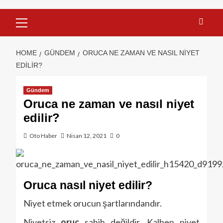
HOME
GÜNDEM
ORUCA NE ZAMAN VE NASIL NIYET
EDILIR?
Gündem
Oruca ne zaman ve nasıl niyet
edilir?
Oto Haber
Nisan 12, 2021
0
Oruca nasıl
niyet
edilir?
Niyet etmek orucun şartlarındandır.
Niyetsiz
oruç
sahih değildir. Kalben niyet