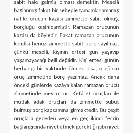
sabit hale gelmiş olması demektir. Meselâ
başlanmış fakat bir sebeple tamamlanamamış
nâfile orucun kazâsı zimmette sabit olmuş,
borçluğu kesinleşmiştir. Ramazan orucunun
kazâsı da böyledir. Fakat ramazan orucunun
kendisi henüz zimmette sabit borç sayılmaz;
çünkü meselâ, kişinin ertesi gün yaşayıp
yaşamayacağı belli değildir. Kişi ertesi günün
herhangi bir vaktinde ölecek olsa, o günkü
oruç zimmetine borç yazılmaz. Ancak daha
önceki günlerde kazâya kalan ramazan orucu
zimmetinde mevcuttur. Kefâret oruçları ile
mutlak adak oruçları da zimmette sübût
bulmuş borç kapsamına girmektedir. Bu çeşit
oruçlara geceden veya en geç ikinci fecrin
başlangıcında niyet etmek gerektiği gibi niyet