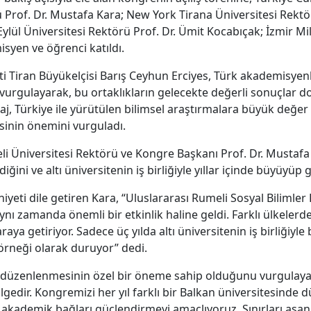
ü Prof. Dr. Mustafa Kara; New York Tirana Üniversitesi Rektö
ül Üniversitesi Rektörü Prof. Dr. Ümit Kocabıçak; İzmir Mill
isyen ve öğrenci katıldı.
 Tiran Büyükelçisi Barış Ceyhun Erciyes, Türk akademisyenle
 vurgulayarak, bu ortaklıkların gelecekte değerli sonuçlar d
aj, Türkiye ile yürütülen bilimsel araştırmalara büyük değer v
esinin önemini vurguladı.
i Üniversitesi Rektörü ve Kongre Başkanı Prof. Dr. Mustafa 
ni ve altı üniversitenin iş birliğiyle yıllar içinde büyüyüp gel
i dile getiren Kara, “Uluslararası Rumeli Sosyal Bilimler 
ynı zamanda önemli bir etkinlik haline geldi. Farklı ülkelerd
aya getiriyor. Sadece üç yılda altı üniversitenin iş birliğiyl
 örneği olarak duruyor” dedi.
e düzenlenmesinin özel bir öneme sahip olduğunu vurgulayan 
gedir. Kongremizi her yıl farklı bir Balkan üniversitesinde 
akademik bağları güçlendirmeyi amaçlıyoruz. Sınırları aşan 