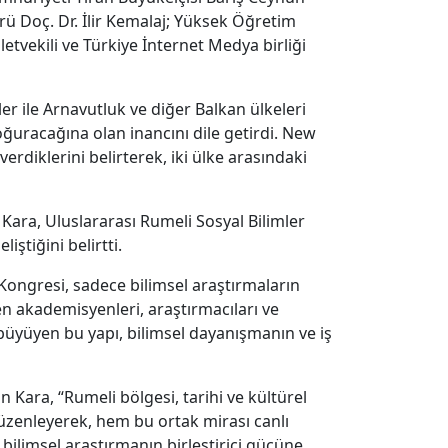
rü Doç. Dr. İlir Kemalaj; Yüksek Öğretim
etvekili ve Türkiye İnternet Medya birliği
r ile Arnavutluk ve diğer Balkan ülkeleri
oğuracağına olan inancını dile getirdi. New
erdiklerini belirterek, iki ülke arasındaki
Kara, Uluslararası Rumeli Sosyal Bilimler
iştiğini belirtti.
Kongresi, sadece bilimsel araştırmaların
en akademisyenleri, araştırmacıları ve
e büyüyen bu yapı, bilimsel dayanışmanın ve iş
Kara, “Rumeli bölgesi, tarihi ve kültürel
düzenleyerek, hem bu ortak mirası canlı
bilimsel araştırmanın birleştirici gücüne