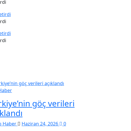
rdi
rdi
rdi
Haber
kiye’nin göç verileri
ıklandı
o Haber
Haziran 24, 2026
0