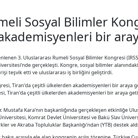
meli Sosyal Bilimler Kong
 akademisyenleri bir aray
lenen 3. Uluslararası Rumeli Sosyal Bilimler Kongresi (IRSSC)
ersitesi’nde gerçekleşti. Kongre, sosyal bilimler alanındaki
şi teşvik etti ve uluslararası iş birliğini geliştirdi.
si, Tiran'da çeşitli ülkelerden akademisyenleri bir araya geti
r. Mustafa Kara’nın başkanlığında gerçekleşen etkinliğe Ulu
niversitesi, Komrat Devlet Üniversitesi ve Bakü Slav Üniversit
rkler ve Akraba Topluluklar Başkanlığı’ndan (YTB) destek aldı
 bakış açısıyla ele alan kongrenin açılış törenine, Türkiye C