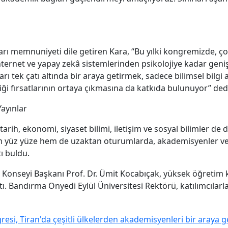
ı memnuniyeti dile getiren Kara, “Bu yılki kongremizde, çok
e, internet ve yapay zekâ sistemlerinden psikolojiye kadar ge
ları tek çatı altında bir araya getirmek, sadece bilimsel bilgi 
iği fırsatlarının ortaya çıkmasına da katkıda bulunuyor” ded
Yayınlar
arih, ekonomi, siyaset bilimi, iletişim ve sosyal bilimler de d
em yüz yüze hem de uzaktan oturumlarda, akademisyenler ve
ı buldu.
Konseyi Başkanı Prof. Dr. Ümit Kocabıçak, yüksek öğretim ka
ı. Bandırma Onyedi Eylül Üniversitesi Rektörü, katılımcılarl