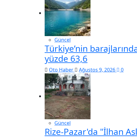
Güncel
Türkiye’nin barajların
yüzde 63,6
Oto Haber
Ağustos 9, 2026
0
Güncel
Rize-Pazar'da "İlhan As