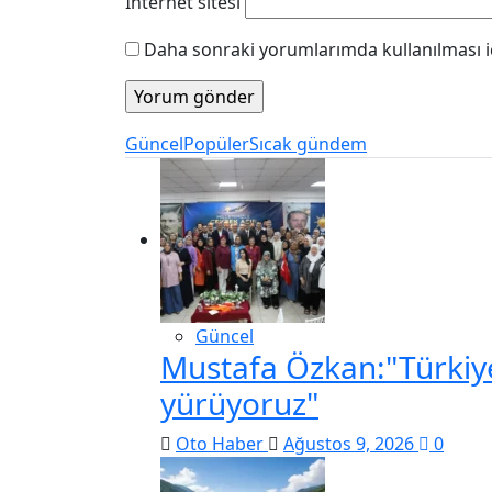
İnternet sitesi
Daha sonraki yorumlarımda kullanılması iç
Güncel
Popüler
Sıcak gündem
Güncel
Mustafa Özkan:"Türkiye 
yürüyoruz"
Oto Haber
Ağustos 9, 2026
0