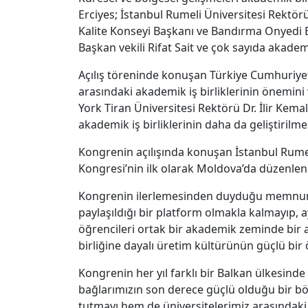
Erciyes; İstanbul Rumeli Üniversitesi Rektör
Kalite Konseyi Başkanı ve Bandırma Onyedi Eyl
Başkan vekili Rifat Sait ve çok sayıda akadem
Açılış töreninde konuşan Türkiye Cumhuriyeti
arasındaki akademik iş birliklerinin önemini
York Tiran Üniversitesi Rektörü Dr. İlir Kemal
akademik iş birliklerinin daha da geliştirilm
Kongrenin açılışında konuşan İstanbul Rumel
Kongresi’nin ilk olarak Moldova’da düzenlendiği
Kongrenin ilerlemesinden duyduğu memnuniyet
paylaşıldığı bir platform olmakla kalmayıp, a
öğrencileri ortak bir akademik zeminde bir ar
birliğine dayalı üretim kültürünün güçlü bir
Kongrenin her yıl farklı bir Balkan ülkesind
bağlarımızın son derece güçlü olduğu bir böl
tutmayı hem de üniversitelerimiz arasındaki 