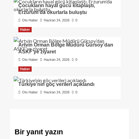
Çocukların hayal gücü kitaplaştı,
Erzurum’da okurlarla buluştu
Oto Haber
Haziran 24, 2026
0
Haber
Artvin Orman Bölge Müdürü Gürsoy’dan
ASKF’ye ziyaret
Oto Haber
Haziran 24, 2026
0
Haber
Türkiye’nin göç verileri açıklandı
Oto Haber
Haziran 24, 2026
0
Bir yanıt yazın