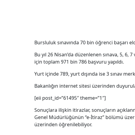
Bursluluk sınavında 70 bin öğrenci başarı eld
Bu yıl 26 Nisan’da düzenlenen sınava, 5, 6, 7 ve
için toplam 971 bin 786 başvuru yapıldı.
Yurt içinde 789, yurt dışında ise 3 sınav mer
Bakanlığın internet sitesi üzerinden duyuru
[eii post_id=”61495″ theme=”1″]
Sonuçlara ilişkin itirazlar, sonuçların açık
Genel Müdürlüğünün “e-İtiraz” bölümü üzerin
üzerinden öğrenilebiliyor.