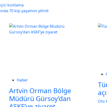
çici kısıtlama
nda 70 kişi yaşamını yitirdi
Haber
Tür
Artvin Orman Bölge
aç
Müdürü Gürsoy’dan
Oto 
ASKF’ye ziyaret