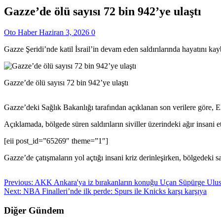
Gazze’de ölü sayısı 72 bin 942’ye ulaştı
Oto Haber
Haziran 3, 2026
0
Gazze Şeridi’nde katil İsrail’in devam eden saldırılarında hayatını ka
Gazze’de ölü sayısı 72 bin 942’ye ulaştı
Gazze’deki Sağlık Bakanlığı tarafından açıklanan son verilere göre, E
Açıklamada, bölgede süren saldırıların siviller üzerindeki ağır insani e
[eii post_id=”65269″ theme=”1″]
Gazze’de çatışmaların yol açtığı insani kriz derinleşirken, bölgedeki s
Previous:
AKK Ankara'ya iz bırakanların konuğu Uçan Süpürge Uluslar
Next:
NBA Finalleri’nde ilk perde: Spurs ile Knicks karşı karşıya
Diğer Gündem