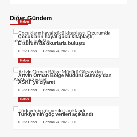
Diğer Gündem
Haber
Çocukların hayal gücü kitaplaştı,
Erzurum’da okurlarla buluştu
Oto Haber
Haziran 24, 2026
0
Haber
Artvin Orman Bölge Müdürü Gürsoy’dan
ASKF’ye ziyaret
Oto Haber
Haziran 24, 2026
0
Haber
Türkiye’nin göç verileri açıklandı
Oto Haber
Haziran 24, 2026
0