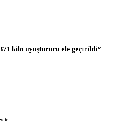
71 kilo uyuşturucu ele geçirildi
”
erdir