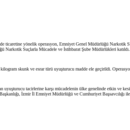
adde ticaretine yönelik operasyon, Emniyet Genel Müdürlüğü Narkotik S
ğü Narkotik Suçlarla Mücadele ve İstihbarat Şube Müdürlükleri katıldı.
logram skunk ve esrar türü uyuşturucu madde ele geçirildi. Operasyon
lan uyuşturucu tacirlerine karşı mücadelenin ülke genelinde etkin ve ke
Başkanlığı, İzmir İl Emniyet Müdürlüğü ve Cumhuriyet Başsavcılığı ile 