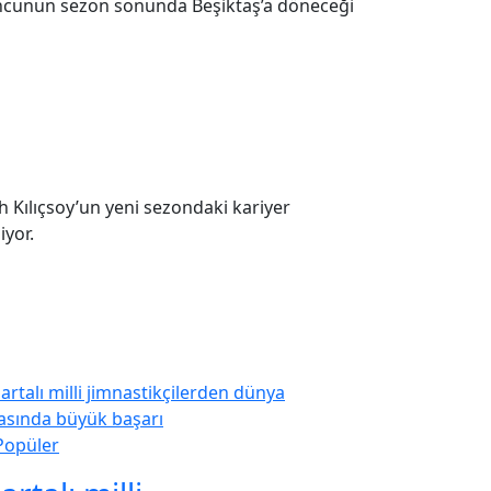
oyuncunun sezon sonunda Beşiktaş’a döneceği
h Kılıçsoy’un yeni sezondaki kariyer
iyor.
Popüler