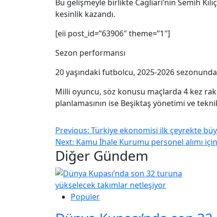
Bu gelişmeyle birlikte Cagliari’nin Semih K
kesinlik kazandı.
[eii post_id=”63906″ theme=”1″]
Sezon performansı
20 yaşındaki futbolcu, 2025-2026 sezonunda 
Milli oyuncu, söz konusu maçlarda 4 kez raki
planlamasının ise Beşiktaş yönetimi ve tekn
Previous:
Türkiye ekonomisi ilk çeyrekte b
Next:
Kamu İhale Kurumu personel alımı için
Diğer Gündem
Popüler