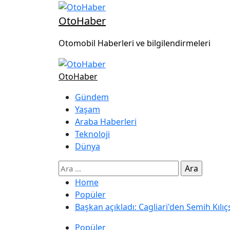
OtoHaber
Otomobil Haberleri ve bilgilendirmeleri
OtoHaber
Gündem
Yaşam
Araba Haberleri
Teknoloji
Dünya
Home
Popüler
Başkan açıkladı: Cagliari'den Semih Kılıç
Popüler