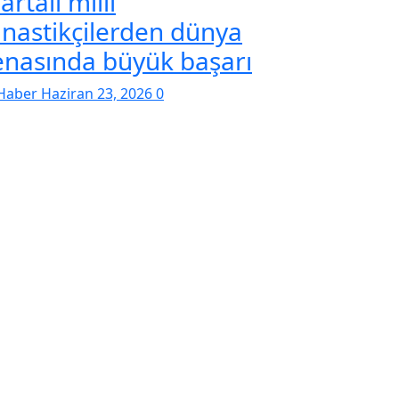
artalı milli
mnastikçilerden dünya
enasında büyük başarı
Haber
Haziran 23, 2026
0