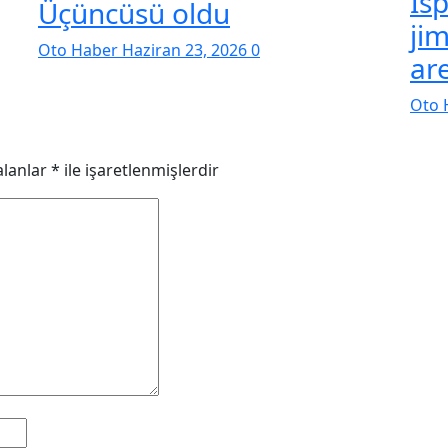
Isp
Üçüncüsü oldu
ji
Oto Haber
Haziran 23, 2026
0
ar
Oto 
alanlar
*
ile işaretlenmişlerdir