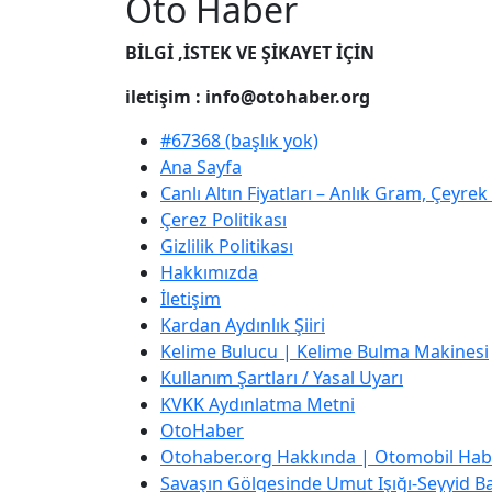
Oto Haber
BİLGİ ,İSTEK VE ŞİKAYET İÇİN
iletişim : info@otohaber.org
#67368 (başlık yok)
Ana Sayfa
Canlı Altın Fiyatları – Anlık Gram, Çeyre
Çerez Politikası
Gizlilik Politikası
Hakkımızda
İletişim
Kardan Aydınlık Şiiri
Kelime Bulucu | Kelime Bulma Makinesi
Kullanım Şartları / Yasal Uyarı
KVKK Aydınlatma Metni
OtoHaber
Otohaber.org Hakkında | Otomobil Habe
Savaşın Gölgesinde Umut Işığı-Seyyid Bab