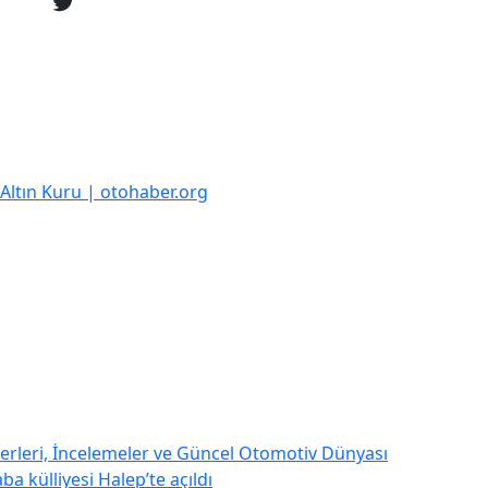
k Altın Kuru | otohaber.org
rleri, İncelemeler ve Güncel Otomotiv Dünyası
a külliyesi Halep’te açıldı