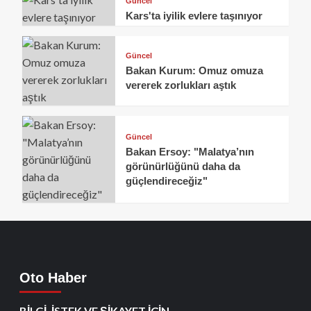
Güncel
Kars'ta iyilik evlere taşınıyor
Güncel
Bakan Kurum: Omuz omuza
vererek zorlukları aştık
Güncel
Bakan Ersoy: "Malatya’nın
görünürlüğünü daha da
güçlendireceğiz"
Oto Haber
BİLGİ ,İSTEK VE ŞİKAYET İÇİN