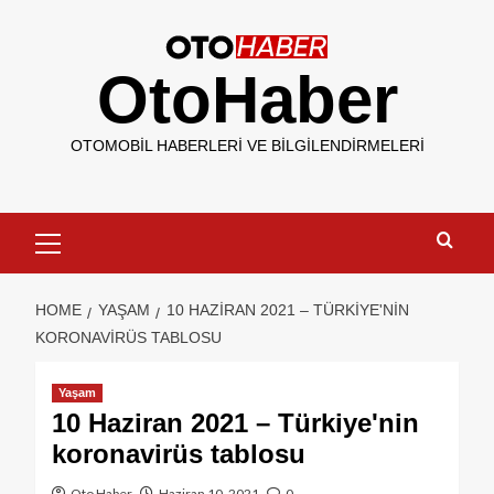
OtoHaber
OTOMOBIL HABERLERI VE BILGILENDIRMELERI
HOME
YAŞAM
10 HAZIRAN 2021 – TÜRKIYE'NIN
KORONAVIRÜS TABLOSU
Yaşam
10 Haziran 2021 – Türkiye'nin
koronavirüs tablosu
Oto Haber
Haziran 10, 2021
0