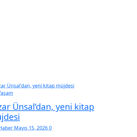
Yaşam
zar Ünsal’dan, yeni kitap
jdesi
Haber
Mayıs 15, 2026
0