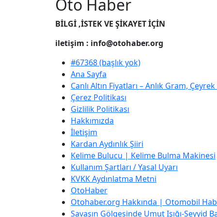
Oto Haber
BİLGİ ,İSTEK VE ŞİKAYET İÇİN
iletişim : info@otohaber.org
#67368 (başlık yok)
Ana Sayfa
Canlı Altın Fiyatları – Anlık Gram, Çeyre
Çerez Politikası
Gizlilik Politikası
Hakkımızda
İletişim
Kardan Aydınlık Şiiri
Kelime Bulucu | Kelime Bulma Makinesi
Kullanım Şartları / Yasal Uyarı
KVKK Aydınlatma Metni
OtoHaber
Otohaber.org Hakkında | Otomobil Habe
Savaşın Gölgesinde Umut Işığı-Seyyid Bab