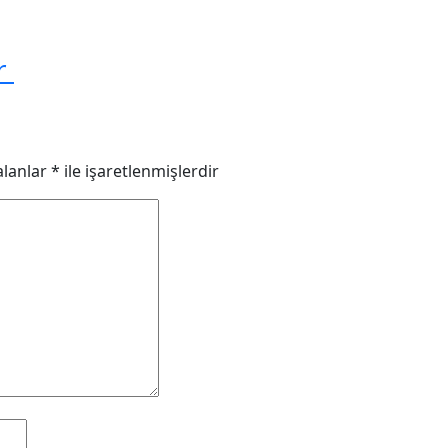
or
alanlar
*
ile işaretlenmişlerdir