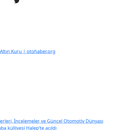
k Altın Kuru | otohaber.org
rleri, İncelemeler ve Güncel Otomotiv Dünyası
a külliyesi Halep’te açıldı