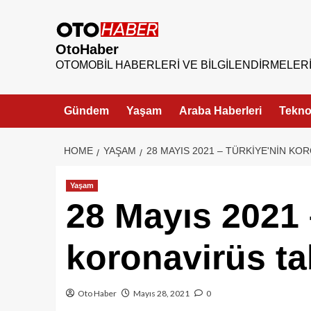
OtoHaber
OTOMOBIL HABERLERI VE BILGILENDIRMELER
Gündem
Yaşam
Araba Haberleri
Teknol
HOME
YAŞAM
28 MAYIS 2021 – TÜRKIYE'NIN K
Yaşam
28 Mayıs 2021 
koronavirüs t
Oto Haber
Mayıs 28, 2021
0