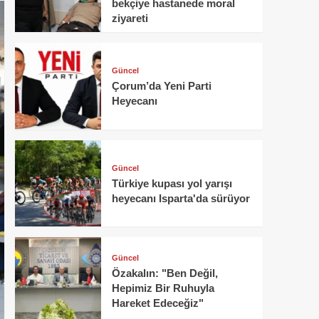
bekçiye hastanede moral
ziyareti
Güncel
Çorum’da Yeni Parti
Heyecanı
Güncel
Türkiye kupası yol yarışı
heyecanı Isparta'da sürüyor
Güncel
Özakalın: "Ben Değil,
Hepimiz Bir Ruhuyla
Hareket Edeceğiz"