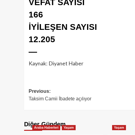
VEFAT SAYISI
166
İYİLEŞEN SAYISI
12.205
—
Kaynak: Diyanet Haber
Previous:
Taksim Camii İbadete açılıyor
Diğer Gündem
Araba Haberleri
Yaşam
Yaşam