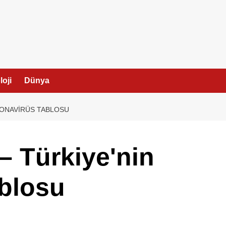
I
oji
Dünya
ORONAVIRÜS TABLOSU
– Türkiye'nin
ablosu