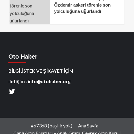
Özdemir askeri törenle son
yolculuğuna uğurlandı
Oto Haber
BİLGİ ,İSTEK VE ŞİKAYET İÇİN
iletişim : info@otohaber.org
#67368 (başlık yok)
Ana Sayfa
Canlı Altın Fiyatları – Anlık Gram, Çeyrek Altın Kuru |