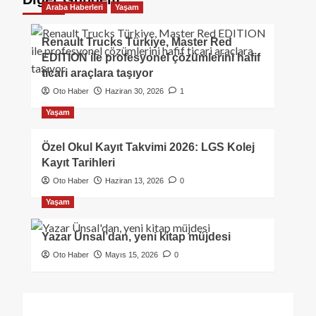
Araba Haberleri
Yaşam
Renault Trucks Türkiye, Master Red
EDITION ile profesyonel çözümlerini hafif
ticari araçlara taşıyor
Oto Haber
Haziran 30, 2026
1
Yaşam
Özel Okul Kayıt Takvimi 2026: LGS Kolej
Kayıt Tarihleri
Oto Haber
Haziran 13, 2026
0
Yaşam
Yazar Ünsal’dan, yeni kitap müjdesi
Oto Haber
Mayıs 15, 2026
0