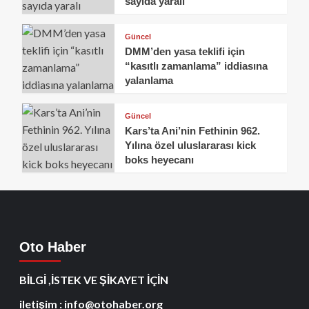
sayıda yaralı
Güncel
DMM’den yasa teklifi için
“kasıtlı zamanlama” iddiasına
yalanlama
Güncel
Kars’ta Ani’nin Fethinin 962.
Yılına özel uluslararası kick
boks heyecanı
Oto Haber
BİLGİ ,İSTEK VE ŞİKAYET İÇİN
iletişim : info@otohaber.org