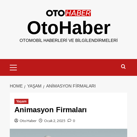
OtoHaber
OTOMOBIL HABERLERI VE BILGILENDIRMELERI
HOME
YAŞAM
ANIMASYON FIRMALARI
Yaşam
Animasyon Firmaları
Oto Haber
Ocak 2, 2025
0