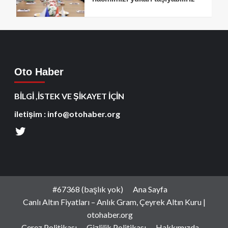
Oto Haber
BİLGİ ,İSTEK VE ŞİKAYET İÇİN
iletişim : info@otohaber.org
#67368 (başlık yok)
Ana Sayfa
Canlı Altın Fiyatları – Anlık Gram, Çeyrek Altın Kuru |
otohaber.org
Çerez Politikası
Gizlilik Politikası
Hakkımızda