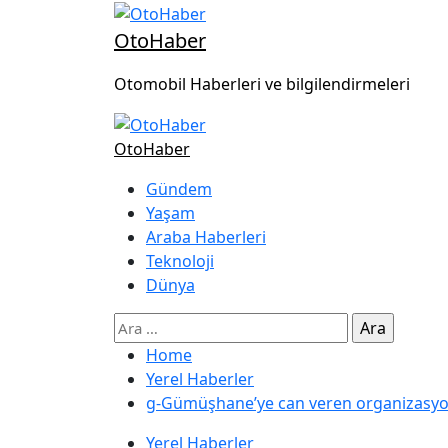
OtoHaber
Otomobil Haberleri ve bilgilendirmeleri
OtoHaber
Gündem
Yaşam
Araba Haberleri
Teknoloji
Dünya
Home
Yerel Haberler
g-Gümüşhane’ye can veren organizasyonl
Yerel Haberler