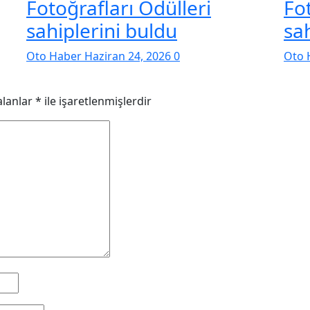
Fotoğrafları Ödülleri
Fo
sahiplerini buldu
sa
Oto Haber
Haziran 24, 2026
0
Oto 
alanlar
*
ile işaretlenmişlerdir