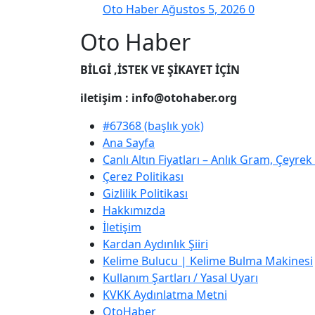
Oto Haber
Ağustos 5, 2026
0
Oto Haber
BİLGİ ,İSTEK VE ŞİKAYET İÇİN
iletişim : info@otohaber.org
#67368 (başlık yok)
Ana Sayfa
Canlı Altın Fiyatları – Anlık Gram, Çeyre
Çerez Politikası
Gizlilik Politikası
Hakkımızda
İletişim
Kardan Aydınlık Şiiri
Kelime Bulucu | Kelime Bulma Makinesi
Kullanım Şartları / Yasal Uyarı
KVKK Aydınlatma Metni
OtoHaber