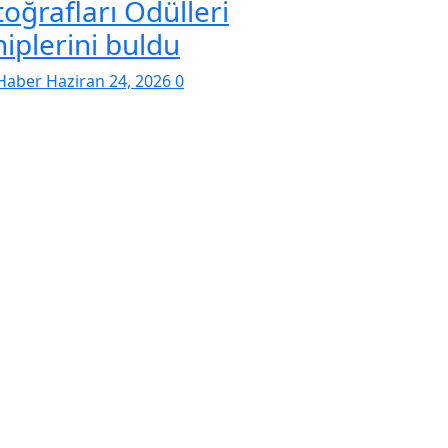
toğrafları Ödülleri
hiplerini buldu
Haber
Haziran 24, 2026
0