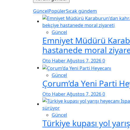
Güncel
Popüler
Sıcak gündem
Güncel
Emniyet Müdürü Karab
hastanede moral ziyare
Oto Haber
Ağustos 7, 2026
0
Güncel
Çorum’da Yeni Parti He
Oto Haber
Ağustos 7, 2026
0
Güncel
Türkiye kupası yol yarı