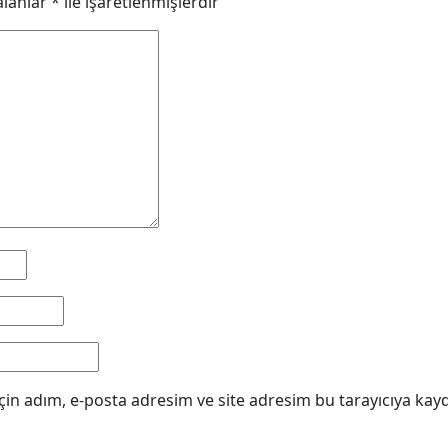
alanlar
*
ile işaretlenmişlerdir
in adım, e-posta adresim ve site adresim bu tarayıcıya kayd