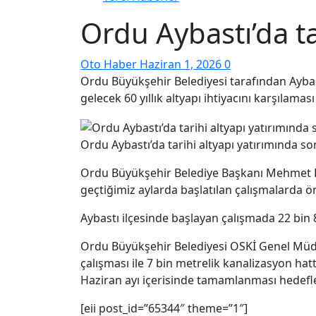
Ordu Aybastı’da ta
Oto Haber
Haziran 1, 2026
0
Ordu Büyükşehir Belediyesi tarafından Aybast
gelecek 60 yıllık altyapı ihtiyacını karşılam
Ordu Aybastı’da tarihi altyapı yatırımında so
Ordu Büyükşehir Belediye Başkanı Mehmet Hil
geçtiğimiz aylarda başlatılan çalışmalarda ö
Aybastı ilçesinde başlayan çalışmada 22 bin 
Ordu Büyükşehir Belediyesi OSKİ Genel Müdür
çalışması ile 7 bin metrelik kanalizasyon h
Haziran ayı içerisinde tamamlanması hedefle
[eii post_id=”65344″ theme=”1″]