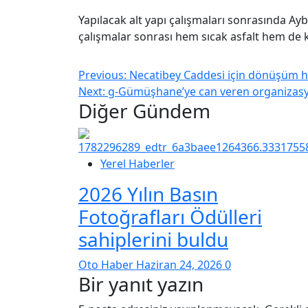
Yapılacak alt yapı çalışmaları sonrasında Ay
çalışmalar sonrası hem sıcak asfalt hem de
Previous:
Necatibey Caddesi için dönüşüm ham
Next:
g-Gümüşhane’ye can veren organizasyo
Diğer Gündem
Yerel Haberler
2026 Yılın Basın
Fotoğrafları Ödülleri
sahiplerini buldu
Oto Haber
Haziran 24, 2026
0
Bir yanıt yazın