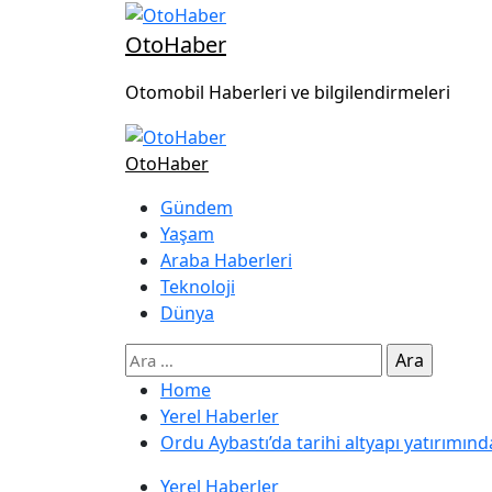
OtoHaber
Otomobil Haberleri ve bilgilendirmeleri
OtoHaber
Gündem
Yaşam
Araba Haberleri
Teknoloji
Dünya
Home
Yerel Haberler
Ordu Aybastı’da tarihi altyapı yatırımınd
Yerel Haberler