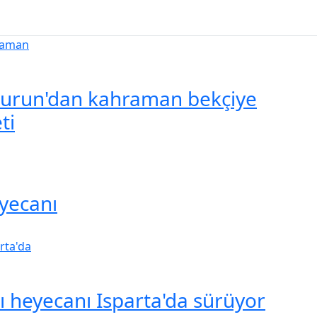
urun'dan kahraman bekçiye
ti
yecanı
şı heyecanı Isparta'da sürüyor