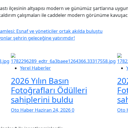
bastı ilçesinin altyapısı modern ve günümüz şartlarına uygun
 kaldırım çalışmaları ile caddeler modern görünüme kavuşac
lesi: Esnaf ve yöneticiler ortak akılda buluştu
nlar şehrin geleceğine yatırımdır!
Yerel Haberler
2026 Yılın Basın
20
Fotoğrafları Ödülleri
Fo
sahiplerini buldu
sa
Oto Haber
Haziran 24, 2026
0
Oto 