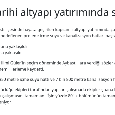
rihi altyapı yatırımında 
ı ilçesinde hayata geçirilen kapsamlı altyapı yatırımında ç
ası hedeflenen projede içme suyu ve kanalizasyon hatları başt
na yaklaşıldı
mi Güler’in seçim döneminde Aybastılılara verdiği sözler a
nemli ilerleme kaydetti.
850 metre içme suyu hattı ve 7 bin 800 metre kanalizasyon hat
lüğü ekipleri tarafından yapılan çalışmada ekipler şuana k
attı çalışmasını tamamladı. İşin yüzde 80’lik bölümünün tam
niyor.