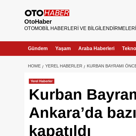
OtoHaber
OTOMOBIL HABERLERI VE BILGILENDIRMELER
Gündem
Yaşam
Araba Haberleri
Teknol
HOME
YEREL HABERLER
KURBAN BAYRAMI ÖNCES
Yerel Haberler
Kurban Bayram
Ankara’da bazı
kapatıldı