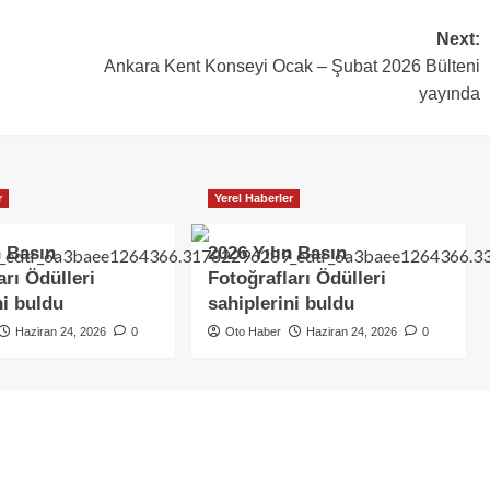
Next:
Ankara Kent Konseyi Ocak – Şubat 2026 Bülteni
yayında
r
Yerel Haberler
n Basın
2026 Yılın Basın
arı Ödülleri
Fotoğrafları Ödülleri
ni buldu
sahiplerini buldu
Haziran 24, 2026
0
Oto Haber
Haziran 24, 2026
0