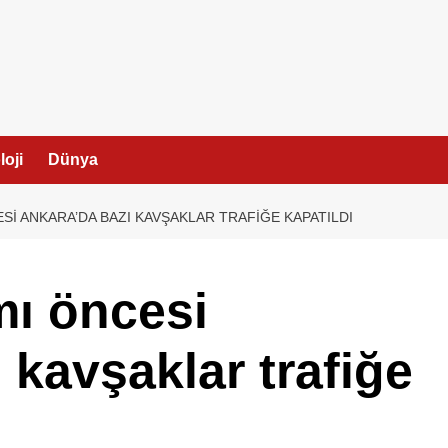
I
oji
Dünya
I ANKARA’DA BAZI KAVŞAKLAR TRAFIĞE KAPATILDI
ı öncesi
 kavşaklar trafiğe