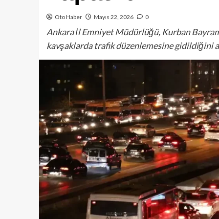
Oto Haber
Mayıs 22, 2026
0
Ankara İl Emniyet Müdürlüğü, Kurban Bayramı
kavşaklarda trafik düzenlemesine gidildiğini a