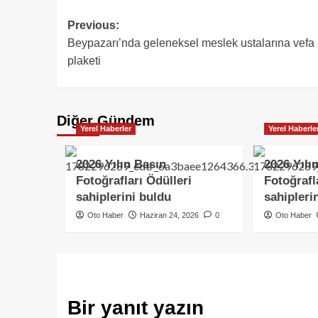
Previous:
Beypazarı’nda geleneksel meslek ustalarına vefa
plaketi
Diğer Gündem
Yerel Haberler
Yerel Haberle
2026 Yılın Basın
2026 Yılı
Fotoğrafları Ödülleri
Fotoğrafl
sahiplerini buldu
sahipleri
Oto Haber
Haziran 24, 2026
0
Oto Haber
Bir yanıt yazın