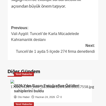
açısından büyük önem taşıyor.
Previous:
Vali Aygöl: Tunceli’de Karla Mücadelede
Kahramanlık destanı
Next:
Tunceli'de 1 ayda 5 ilçede 274 firma denetlendi
Diğer Gündem
Yerel Haberler
2026 Yılın Basın Fotoğrafları Ödülleri
sahiplerini buldu
Oto Haber
Haziran 24, 2026
0
Yerel Haberler