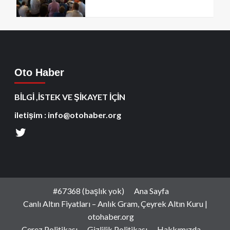
Oto Haber
BİLGİ ,İSTEK VE ŞİKAYET İÇİN
iletişim : info@otohaber.org
#67368 (başlık yok)
Ana Sayfa
Canlı Altın Fiyatları – Anlık Gram, Çeyrek Altın Kuru |
otohaber.org
Çerez Politikası
Gizlilik Politikası
Hakkımızda